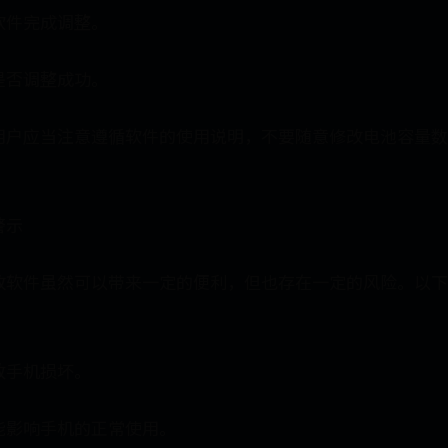
软件完成调整。
是否调整成功。
用户应当注意遵循软件的使用说明，不要随意修改电池容量数
警示
改软件虽然可以带来一定的便利，但也存在一定的风险。以下
致手机损坏。
能影响手机的正常使用。