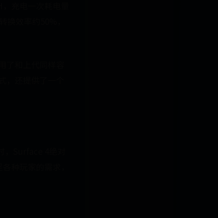
39wH，充电一次耗电量
，转换效率约50%，
，使用了和上代同样容
料式，还提供了一个
urface 4绝对
满足各种玩家的需求，