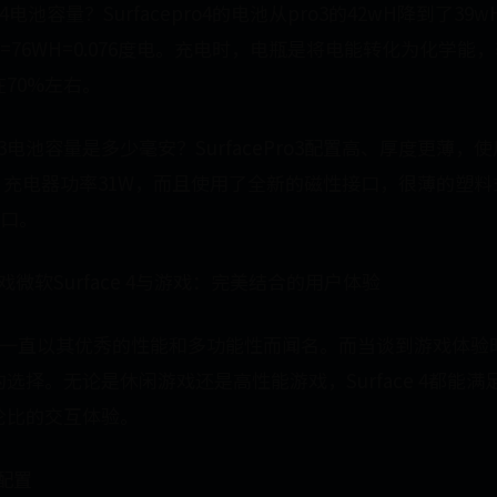
Pro 4电池容量？Surfacepro4的电池从pro3的42wH降到了
130%=76WH=0.076度电。充电时，电瓶是将电能转化为化学能
70%左右。
 pro3电池容量是多少毫安？SurfacePro3配置高、厚度更薄
。 充电器功率31W，而且使用了全新的磁性接口，很薄的塑
接口。
4 游戏微软Surface 4与游戏：完美结合的用户体验
系列一直以其优秀的性能和多功能性而闻名。而当谈到游戏体验时，S
选择。无论是休闲游戏还是高性能游戏，Surface 4都能
伦比的交互体验。
件配置