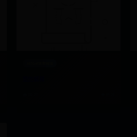
365bet体育网站
塈的解释
3
🌧️ 06-27
👁️ 9526