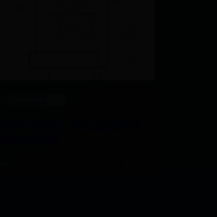
义乌365便民中心电话
世俱杯32强巡礼：欧洲之王皇家马德
里准备再创辉煌
🌧️ 07-19
👁️ 6593