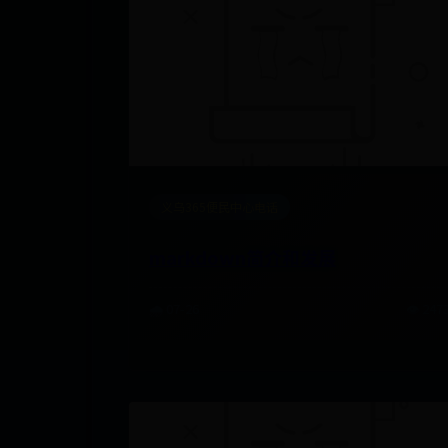
义乌365便民中心电话
markdown简介和发展
🌧️ 07-26
👁️ 247