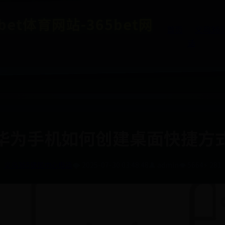
et体育网站-365bet网
首页
义乌36
话
华为手机如何创建桌面快捷方
义乌365便民中心电话
🌩️ 2025-07-30 03:48:48
👤 admin
👁️ 5664
⚡ 281