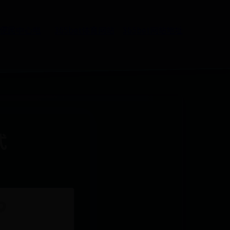
5便民中心电
365bet体育网站
365bet网站地址
式