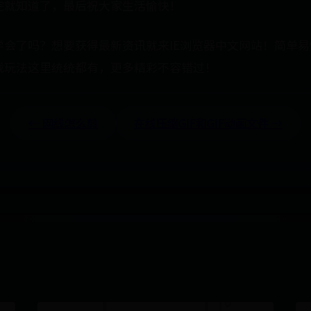
完就知道了，最后祝大家生活愉快！
学会了吗？想要获得最新资讯就来IE浏览器中文网站！简单
戏玩法这里统统都有，更多精彩不容错过！
← 网线怎么剪
在线压缩GIF和GIF动画文件 →