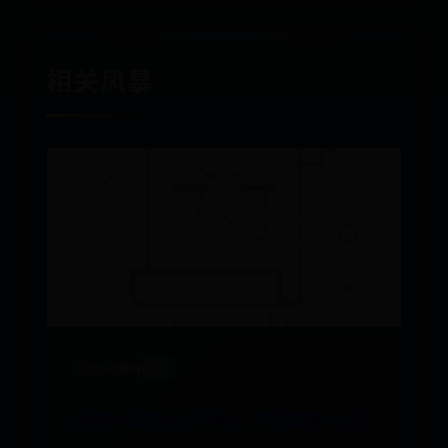
相关风暴
365bet体育网站
全国有名的10道早餐，你吃过哪一道？