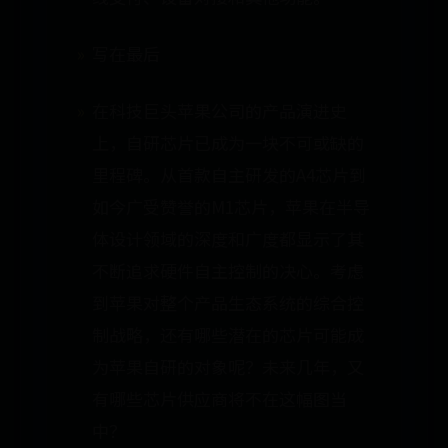
写在最后
在科技巨头苹果公司的产品演进史
上，自研芯片已成为一块不可或缺的
里程碑。从首款自主研发的A4芯片到
如今广受赞誉的M1芯片，苹果在半导
体设计领域的深度和广度都显示了其
不断追求硬件自主控制的决心。考虑
到苹果对整个产品生态系统的综合控
制战略，还有哪些潜在的芯片可能成
为苹果自研的对象呢？未来几年，又
有哪些芯片供应商将不在这幅图当
中？