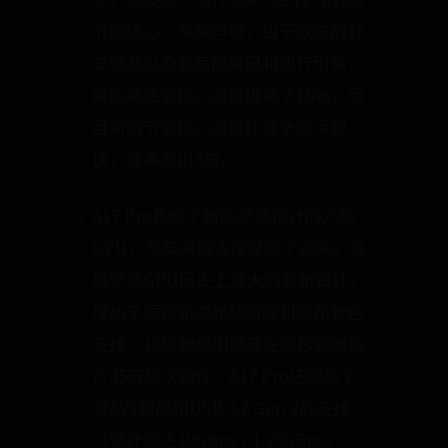
节能核心。苹果声称，由于改进的分
支预测以及更宽的解码和执行引擎，
新的高性能核心速度提高了10%，而
且新的节能核心速度比竞争对手更
快，效率高出3倍。
A17 Pro集成了新的苹果设计的六核
GPU，苹果声称速度提高了20%，这
是苹果GPU历史上最大的重新设计，
增加了硬件加速光线追踪和网格着色
支持。16核神经引擎现在每秒能够执
行35万亿次操作。A17 Pro还增加了
对AV1解码和USB 3.2 Gen 2的支持
（预计高达10Gbps / 1.25GBps）。