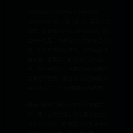
从Broadcom的无线充电模块到
Qualcomm的5G基带芯片，苹果对无
线技术的执着关注是显而易见的。随
着未来智能手机对无线技术的日益依
赖，不论是在数据传输、充电或是通
信方面，都展现了向无线转变的趋
势。对苹果来说，基带芯片的控制权
显得尤为重要，而这也可能意味着高
通将成为下一个面临威胁的供应商。
如果苹果成功研发出自家的基带芯
片，那么鉴于射频芯片和基带芯片之
间的紧密联系，射频芯片的市场地位