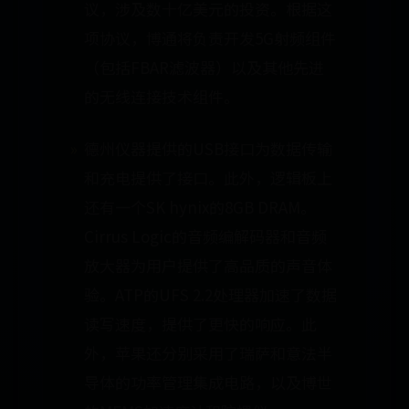
议，涉及数十亿美元的投资。根据这
项协议，博通将负责开发5G射频组件
（包括FBAR滤波器）以及其他先进
的无线连接技术组件。
德州仪器提供的USB接口为数据传输
和充电提供了接口。此外，逻辑板上
还有一个SK hynix的8GB DRAM。
Cirrus Logic的音频编解码器和音频
放大器为用户提供了高品质的声音体
验。ATP的UFS 2.2处理器加速了数据
读写速度，提供了更快的响应。此
外，苹果还分别采用了瑞萨和意法半
导体的功率管理集成电路，以及博世