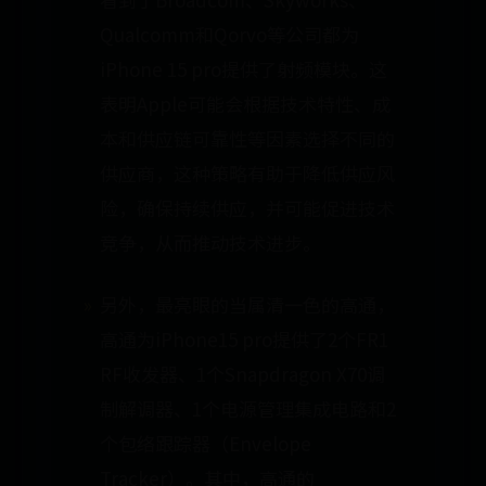
Qualcomm和Qorvo等公司都为
iPhone 15 pro提供了射频模块。这
表明Apple可能会根据技术特性、成
本和供应链可靠性等因素选择不同的
供应商，这种策略有助于降低供应风
险，确保持续供应，并可能促进技术
竞争，从而推动技术进步。
另外，最亮眼的当属清一色的高通，
高通为iPhone15 pro提供了2个FR1
RF收发器、1个Snapdragon X70调
制解调器、1个电源管理集成电路和2
个包络跟踪器（Envelope
Tracker）。其中，高通的