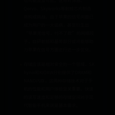
也可能岌岌可危。这将对博通、
Qorvo、Skyworks等射频芯片制造
商构成挑战。由于苹果的信号问题已
成为用户的一大诟病，甚至衍生出
“苹果无信号，付不了款”的网络段
子，自研射频和基带部分或将能够助
力苹果在信号方面进行进一步优化。
存储应该是相对安全的一个领域，SK
hynix和KIOXIA分别提供了DRAM和
NAND闪存，这两种存储技术对于手
机的性能和用户体验至关重要。快速
的读写速度和足够的存储空间对于现
代智能手机来说是基本需求。