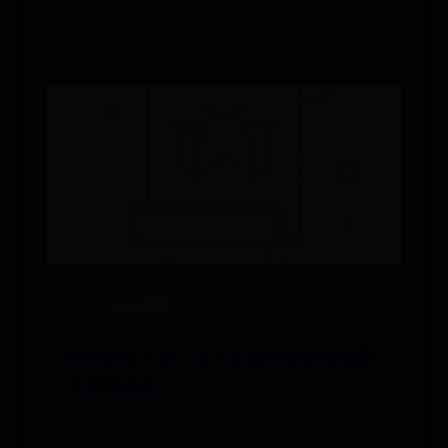
🌧️ 06-27
👁️ 5585
365bet网站地址
何祚庥忆于敏：当之无愧的氢弹构型最
主要发明者
🌧️ 06-27
👁️ 3954