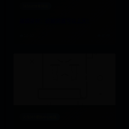
365bet体育网站
唐嫣身材：这腿简直可以上天！
🌧️ 10-02
👁️ 6549
义乌365便民中心电话