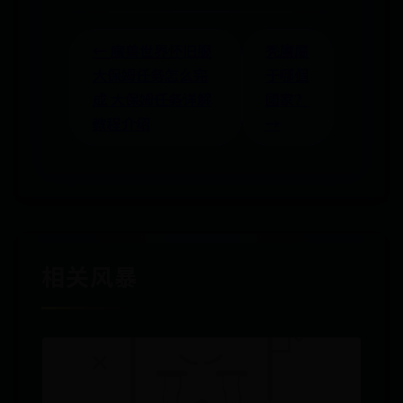
← 魔兽世界怀旧服
秃鷹屬
大保姆任务怎么完
于哪個
成 大保姆任务详解
國家？
教程介绍
→
相关风暴