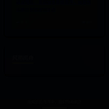
盗版侵权！非法销售破解软件，他被判
三年并处罚金二十万
🌧️ 07-10
👁️ 9631
风雨同舟
在知识的海洋中，我们同舟共济