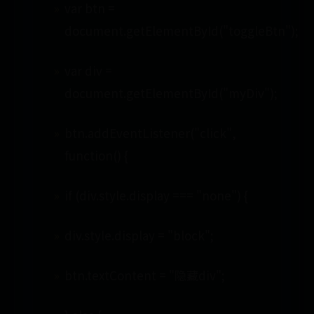
var btn =
document.getElementById("toggleBtn");
var div =
document.getElementById("myDiv");
btn.addEventListener("click",
function() {
if (div.style.display === "none") {
div.style.display = "block";
btn.textContent = "隐藏div";