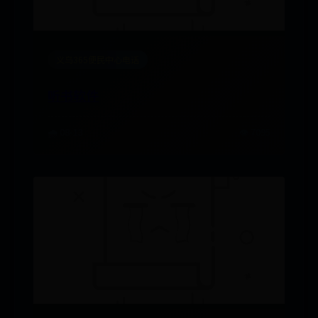
义乌365便民中心电话
听书软件
🌧️ 08-13
👁️ 7095