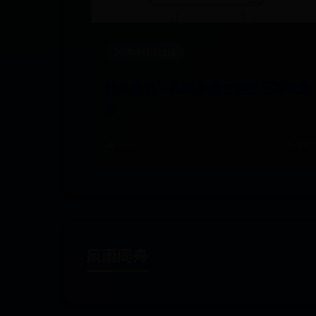
365bet网站地址
什么季节下冰雹多 哪个季节下冰雹最
多
🌧️ 07-07
👁️ 642
风雨同舟