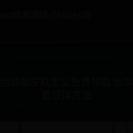
et体育网站-365bet网
首页
义乌36
话
后羿新皮肤怎么免费领取 后
费获得方法
义乌365便民中心电话
🌩️ 2025-07-19 09:11:45
👤 admin
👁️ 6541
⚡ 171