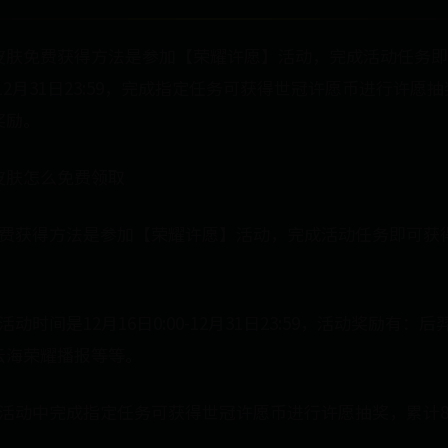
皮肤免费获得方法是参加【荣耀许愿】活动，完成活动任务即
00-12月31日23:59，完成指定任务可获得世冠许愿币进行许
奖励。
皮肤怎么免费领取
免费获得方法是参加【荣耀许愿】活动，完成活动任务即可获
动时间是12月16日0:00-12月31日23:59，活动奖励有：
云海荣耀播报等等。
】活动中完成指定任务可获得世冠许愿币进行许愿抽奖，累计