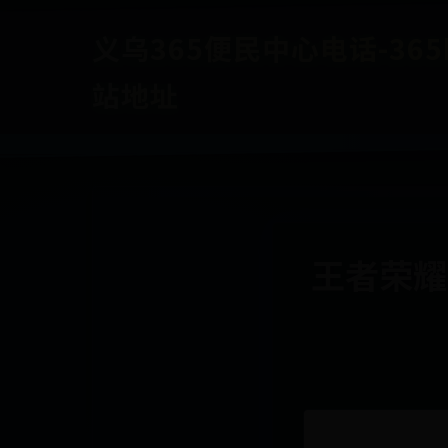
义乌365便民中心电话-365b
站地址
王者荣耀