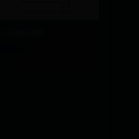
义乌365便民中心电话
潇的解释
🌧️ 07-02
👁️ 7795