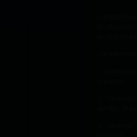
王者荣耀后羿新
是12月16日0:
得许愿池内所有
王者荣耀后羿新
1、后羿新皮肤
次必得皮肤。
2、【荣耀许愿】活
操作满分、鲸落
3、【荣耀许愿
内所有奖励。