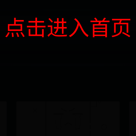
点击进入首页
← 走出属于自己的人生道路
碑字的拼音(读音)怎么读 →