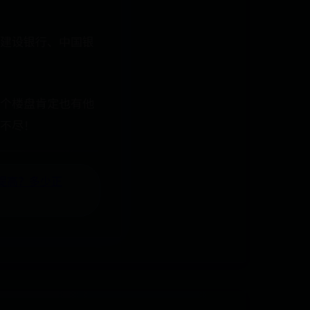
建设银行、中国银
个楼盘肯定也有他
不尽！
提高？多少正