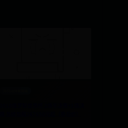
365bet体育网站
2018俄罗斯世界杯 2场半决赛+1场决
赛 总统包厢267650元起（券后价）