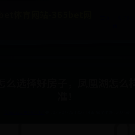
et体育网站-365bet网
首页
义乌36
话
怎么选择好房子，凤凰湖怎么
准！
义乌365便民中心电话
🌩️ 2025-07-26 13:23:14
👤 admin
👁️ 730
⚡ 690