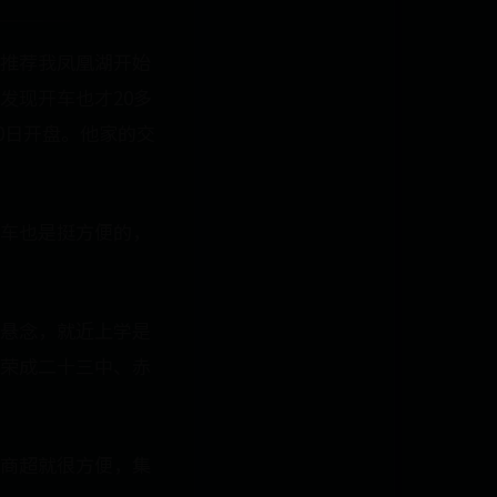
推荐我凤凰湖开始
发现开车也才20多
30日开盘。他家的交
车也是挺方便的，
悬念，就近上学是
荣成二十三中、赤
商超就很方便，集