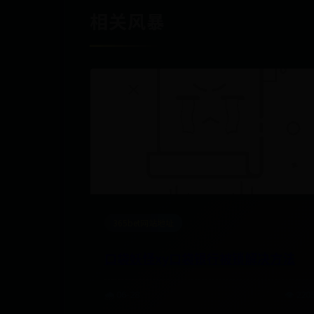
相关风暴
365bet网站地址
口袋妖怪xy口袋银行被锁解决方法
🌧️ 06-28
👁️ 220