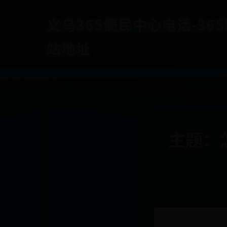
义乌365便民中心电话-365b
站地址
主题：