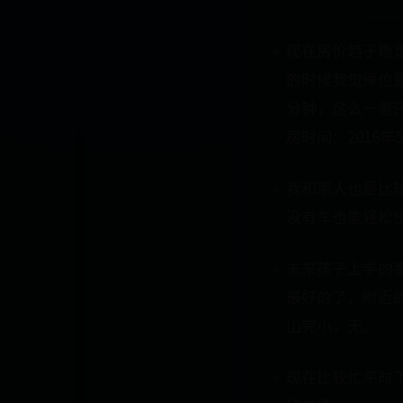
现在房价趋于稳
的时候我觉得位
分钟，这么一看还
房时间：2016年
我和家人也是比
没有车也能轻松
未来孩子上学的
最好的了，附近
山完小，无。
现在比较忙平时