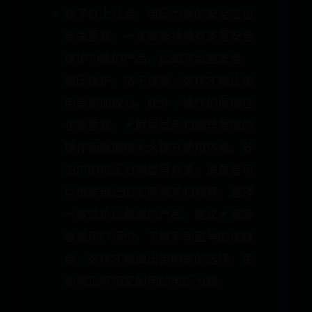
除了以上几点，电压力锅的安全性也
至关重要。一定要选择具有多重安全
保护功能的产品，比如开合盖安全、
限压保护、防干烧等，这样才能让使
用者更加放心。此外，操作的便捷性
也很重要，大屏幕显示和简单易懂的
操作面板能够大大提升使用体验。苏
泊尔的电压力锅型号众多，消费者可
以根据自己的实际需求和预算，选择
一款性价比最高的产品。建议大家多
看看用户评价，了解不同型号的优缺
点，这样才能做出更明智的选择，买
到真正好用又耐用的电压力锅。