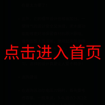
在是太方便了！
此外，它的细节设计也相当加分。一
键排气的设计安全又快捷，无水焗功
能能够更好地保留食材的原汁原味。
操作面板大而清晰，使用起来简单明
点击进入首页
了，老年人也能轻松上手。重点是球
釜设计能够均匀导热，食物受热更均
匀，这样的设计真是让人爱不释手！
选购建议
在选购苏泊尔电压力锅时，首先要考
虑容量。一般来说，3-4L适合2-3口之