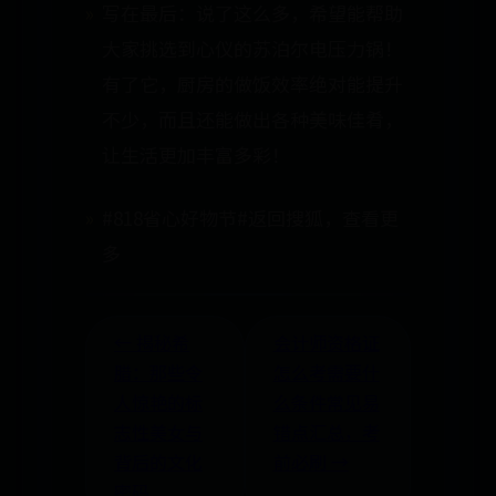
写在最后：说了这么多，希望能帮助
大家挑选到心仪的苏泊尔电压力锅！
有了它，厨房的做饭效率绝对能提升
不少，而且还能做出各种美味佳肴，
让生活更加丰富多彩！
#818省心好物节#返回搜狐，查看更
多
← 揭秘希
会计师资格证
腊：那些令
怎么考需要什
人惊艳的标
么条件常见易
志性美女与
错点汇总，考
背后的文化
前必刷 →
密码