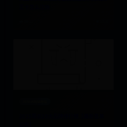
王卡怎么注销
🌧️ 06-22
👁️ 5826
365bet网站地址
2025雨衣10大品牌排行榜【最新名单
公布】