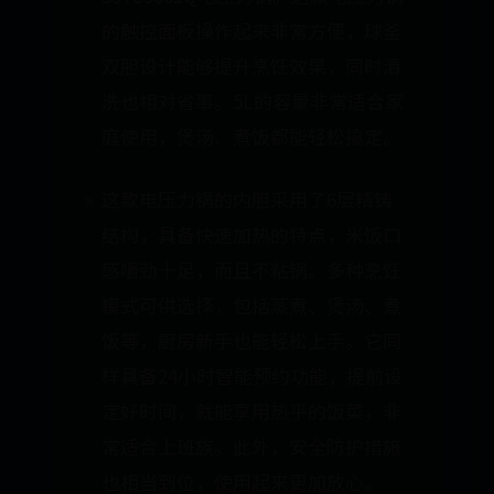
的触控面板操作起来非常方便，球釜
双胆设计能够提升烹饪效果，同时清
洗也相对省事。5L的容量非常适合家
庭使用，煲汤、煮饭都能轻松搞定。
这款电压力锅的内胆采用了6层精铸
结构，具备快速加热的特点，米饭口
感嚼劲十足，而且不粘锅。多种烹饪
模式可供选择，包括蒸煮、煲汤、煮
饭等，厨房新手也能轻松上手。它同
样具备24小时智能预约功能，提前设
定好时间，就能享用热乎的饭菜，非
常适合上班族。此外，安全防护措施
也相当到位，使用起来更加放心。