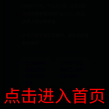
这样打三次，可以升2级，这是目前
我发现效率最高的升级方式。并且，
排路人成功率很高。
本文内容来源于互联网，如有侵权请
联系删除。
← 中国移动
文件打开方式
无线上网的
选错了，如何
设置与使用
恢复成默认
方法
→
点击进入首页