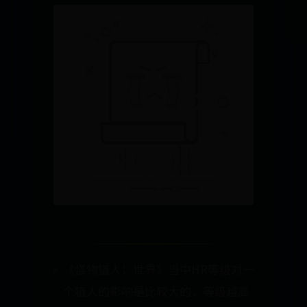
《怪物猎人：世界》当中HR等级对一
个猎人的影响是比较大的，等级越高