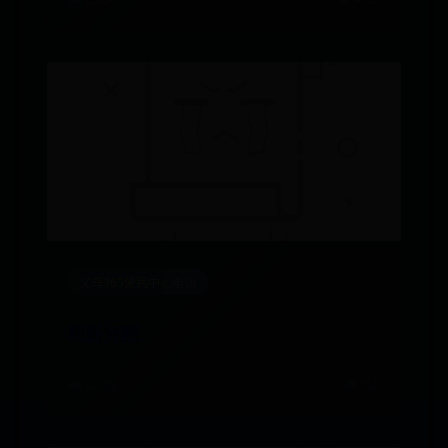
义乌365便民中心电话
利润分配
🌧️ 12-29
👁️ 215