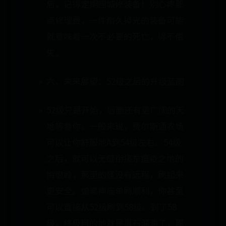
后，记得定期回城修装备！别心疼那
点修理费，一件耐久掉光的装备可能
就意味着一次不必要的死亡，得不偿
失。
六、未来展望：52级之后的升级蓝图
52级只是开始，后面还有更广阔的天
地等着你。一般来说，费尔斯通农场
可以让你舒服地A到54级左右。54级
之后，就可以无缝衔接东瘟疫之地的
悔恨岭，那里的怪没有远程，刷起来
更安全。如果神庙单刷顺利，你甚至
可以直接从52级刷到58级。到了58
级，终极目的地就是黑石深渊了，那