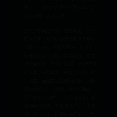
排上：西瘟疫之地费尔斯通农场、沉
没的神庙、黑石深渊。
先说费尔斯通农场，这绝对是平民法
师的天堂。那里的食尸鬼和憎恶基本
都是52-53级，等级刚刚好，不会出
现高抗性让你刮痧。我实测过，在农
场仓库附近一波能拉5-6只，配合满级
暴风雪，一套技能下去直接清场，效
率贼高。而且这里任务线密集，《被
感染的谷物》《目标：费尔斯通农
场》等任务链做完，经验蹭蹭涨，还
能顺手把天灾之锅任务做了，一举两
得。相比之下，隔壁的乌瑟尔墓地虽