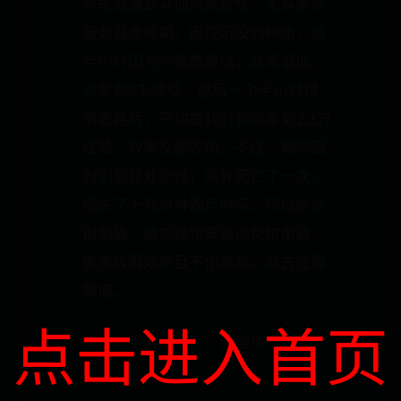
可能会遇到其他玩家抢怪，尤其是在
服务器高峰期。而在沉没的神庙，前
半小时因为不熟悉路线，效率很低，
只拿到8千经验。但后一个半小时摸
清套路后，平均每10分钟能拿到2.2万
经验，效率反超农场。不过，期间因
为引到额外小怪，意外死亡了一次，
损失了十几分钟跑尸时间。所以结论
很明确：追求稳定安逸选费尔斯通；
追求极限效率且不怕挑战，就去征服
神庙。
点击进入首页
四、新手常见误区：这些坑千万别
踩！