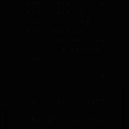
然非常可观。有老哥测试过，手法熟
练的话，15分钟能刷3万经验，比野
外挂机快多了。不过，这需要你对副
本地形极其熟悉，并且装备不能太
差，不然容易暴毙。如果你是单刷新
手，建议先组队跑几趟熟悉环境再尝
试单刷。
二、冰法AA流天赋加点：这样点才是
YYDS！
天赋点错了，等于白练！52级法师想
高效A怪，冰法AA流是不二之选。核
心思路就是强化控制和减速，保证风
筝安全。