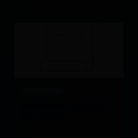
🌧️ 08-05
👁️ 7151
义乌365便民中心电话
保姆虫 宝可梦图鉴（#542）属性、种
族值、招式与进化
🌧️ 06-12
👁️ 5729