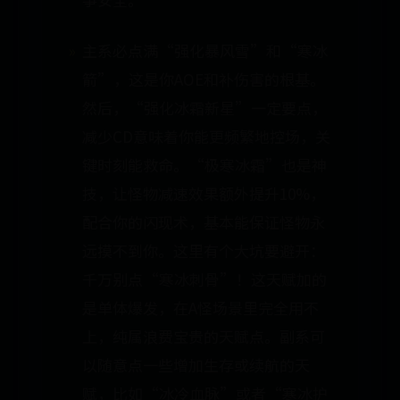
主系必点满“强化暴风雪”和“寒冰
箭”，这是你AOE和补伤害的根基。
然后，“强化冰霜新星”一定要点，
减少CD意味着你能更频繁地控场，关
键时刻能救命。“极寒冰霜”也是神
技，让怪物减速效果额外提升10%，
配合你的闪现术，基本能保证怪物永
远摸不到你。这里有个大坑要避开：
千万别点“寒冰刺骨”！这天赋加的
是单体爆发，在A怪场景里完全用不
上，纯属浪费宝贵的天赋点。副系可
以随意点一些增加生存或续航的天
赋，比如“冰冷血脉”或者“寒冰护