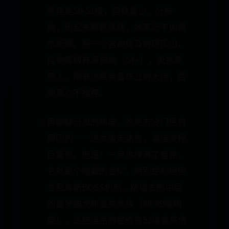
然怪是50-51级，但数量少、分布
散，刷起来断断续续，效率远不如费
尔斯通。另一个常被提及的环形山，
怪物等级普遍偏高（54+），抵抗率
感人，除非你是装备毕业的大佬，否
则真心不推荐。
再聊聊沉没的神庙。这地方冷门是有
原因的——进本像走迷宫，清怪流程
巨繁琐。但是！一旦你摸清了套路，
它就是个隐藏的金矿。特别是利用伊
兰尼库斯BOSS机制，跳墙去刷中层
的噩梦雏龙和噩梦龙族（48-49级精
英），这些怪给的经验在52级看来依