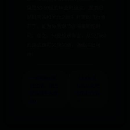
里是58-60级的毕业刷级点。提前把
瑟银哨站和圣光之愿礼拜堂的飞行点
开了，能为你后期节省海量跑图时
间。总之，只要规划得当，从52到60
的路会走得又快又稳，满级指日可
待！
← WAR3记忆
《dnf》官
的全部，国内
方公认最美
知名选手大盘
女职业介绍
点！
→