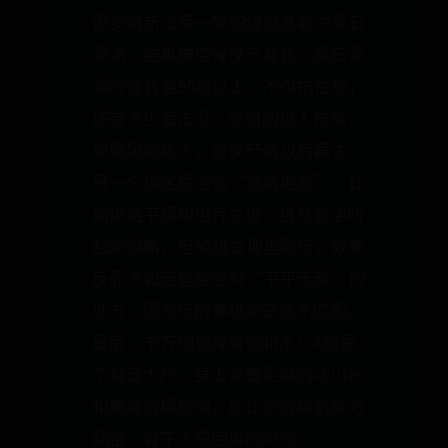
很多萌新法师一到52级就急着冲黑石
深渊，结果被虐得找不着北。黑石深
渊的怪普遍55级以上，不仅抗性高，
还有不少会击退、恐惧的烦人技能，
单刷风险极大，建议55级以后再去。
另一个误区是迷信“高级地图”。比
如燃烧平原和诅咒之地，虽然名字听
起来很酷，但52级去那里刷怪，效率
反而不如西瘟疫这种“平平无奇”的
地方，因为怪的等级和密度不匹配。
最后，千万别忽视食物和水！A怪是
个耗蓝大户，身上常备足够的冰川水
和美味的风蛇肉，能让你的续航能力
翻倍，省下大把回城的时间。