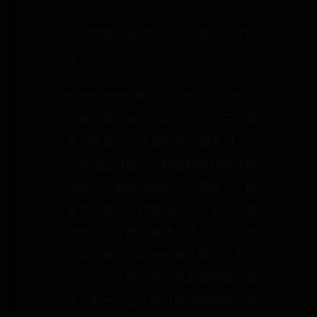
五、高效升级避坑技巧：细节决定成
败
想成为A怪大师，光有地点和天赋还
不够，细节操作才是王道。首先，学
会“跳怪”。不是所有怪都要打，优
先清理近战怪，远程怪和带特殊技能
的怪（比如会自爆的）尽量绕开，能
省下大量治疗和控场压力。其次，善
用地形。在费尔斯通农场，可以把怪
引到墙角，利用卡视角让部分怪无法
攻击你。在神庙里，更是要把每一堵
墙、每一个柱子都当成你的掩体。最