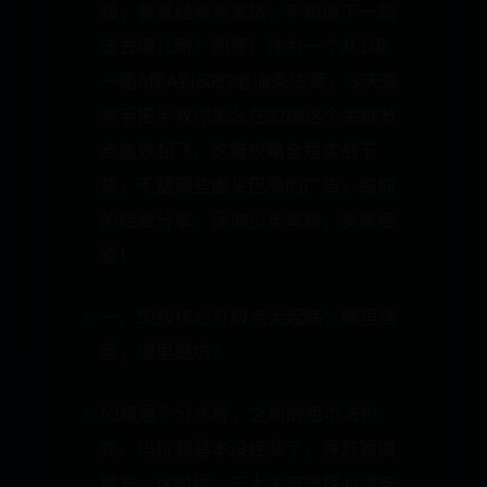
级，看着经验条发愁，不知道下一站
该去哪儿刷？别慌！作为一个从1级
一路A怪A到60的老油条法师，今天就
来手把手教你怎么在52级这个关键节
点高效起飞。这篇攻略全是实战干
货，不整那些虚头巴脑的广告，纯纯
的经验分享，保你少走弯路，多拿经
验！
一、52级核心升级点大起底：哪里怪
香，哪里是坑？
52级是个分水岭，之前的祖尔法拉
克、玛拉顿基本没经验了，得赶紧换
地方。这时候，三大主流选择必须安