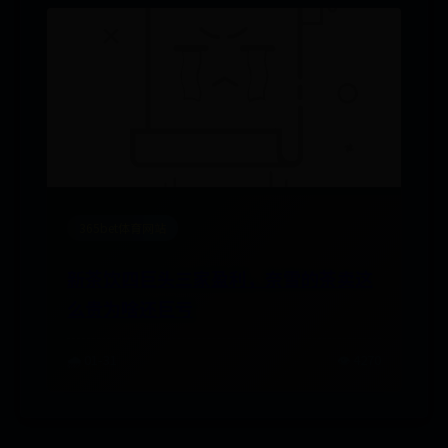
365bet体育网站
新茶饮四巨头三家盈利，奈雪的茶卖这
么贵为啥还巨亏
🌧️ 01-31
👁️ 4270