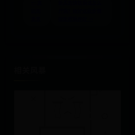
← 贪
新买的铸铁锅该怎么
玩的
开锅？做好这些步骤
意思
就能把锅养好 →
相关风暴