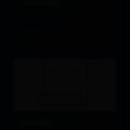
义乌365便民中心电话
北京apm动感世界杯开幕：32位人体彩
绘模特惊艳(图)
🌧️ 08-23
👁️ 1307
365bet体育网站