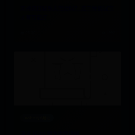
天神贷打联系人电话吗？ 这三种情况下
才有可能打
🌧️ 06-30
👁️ 4992
365bet网站地址
厘米 (Cm) 到像素转换器