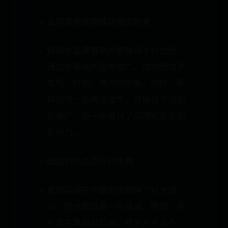
品牌营销策略成功塑造形象
探探在品牌营销方面做得十分出色，
通过多渠道的宣传推广，成功塑造了
年轻、时尚、潮流的形象。同时，探
探还与一些明星合作，开展线下活动
和推广，进一步提升了品牌知名度和
影响力。
面临的挑战及应对策略
虽然探探在中国市场取得了巨大成
功，但也面临着一些挑战。例如，用
户流失率相对较高，竞争对手众多