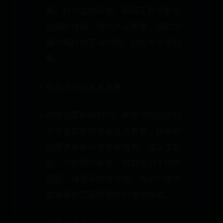
等。针对这些问题，探探正在不断优
化用户体验，提升产品质量，同时加
强与用户的互动沟通，以应对市场竞
争。
新技术引领未来发展
在移动互联网时代，新技术的应用对
于交友软件的发展至关重要。探探积
极跟进最新科技发展趋势，如人工智
能、大数据分析等，将其应用于用户
匹配、推荐系统等方面，为用户提供
更准确的匹配和更好的使用体验。
注重社会责任履行