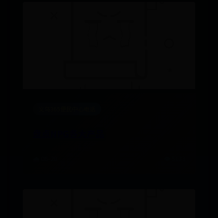
义乌365便民中心电话
盘点NPG各大产品
🌧️ 06-28
👁️ 5133