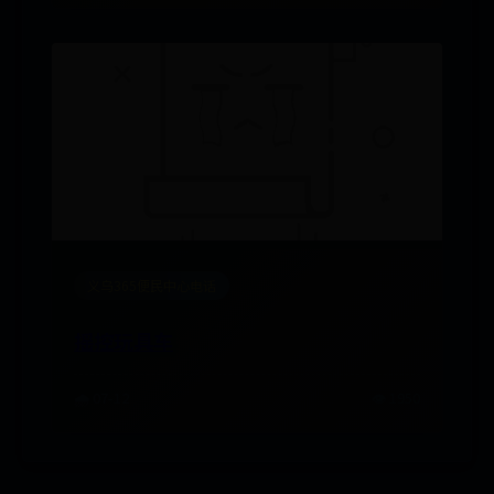
义乌365便民中心电话
摇控玩具车
🌧️ 07-12
👁️ 1950