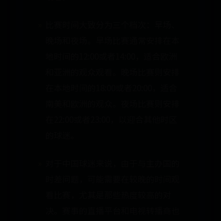
比赛时间大致分为三个档次：早场、
晚场和夜场。早场比赛通常安排在本
地时间的12:00或者14:00，适合欧洲
和亚洲的观众观看。晚场比赛则安排
在本地时间的18:00或者20:00，适合
南美和欧洲的观众。夜场比赛则安排
在22:00或者23:00，以迎合其他时区
的球迷。
对于中国球迷来说，由于与主办国的
时差问题，可能需要在较晚的时间观
看比赛，尤其是那些热度较高的对
决。赛事的直播平台和电视转播商也