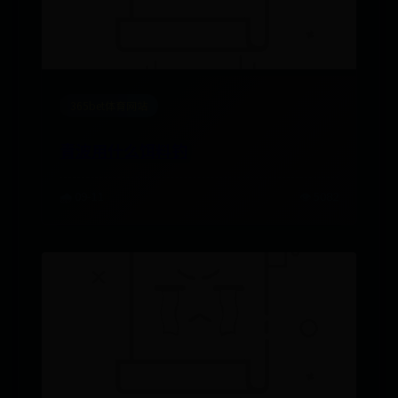
365bet体育网站
青波用什么饵料钓
🌧️ 09-11
👁️ 5082