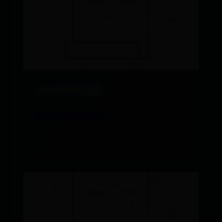
义乌365便民中心电话
真实住客真实点评。
🌧️ 07-27
👁️ 6733