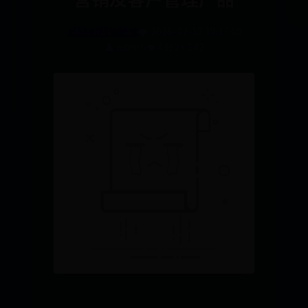
365bet网站地址
🌩️ 2026-02-10 10:17:00
👤 admin
👁️ 4392
⚡ 142