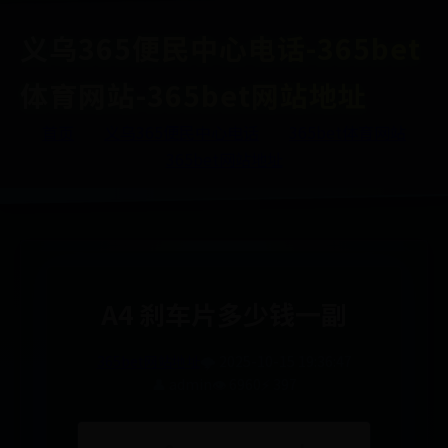
义乌365便民中心电话-365bet
体育网站-365bet网站地址
首页
义乌365便民中心电话
365bet体育网站
365bet网站地址
A4 刹车片多少钱一副
365bet网站地址
🌩️ 2025-10-15 19:36:47
👤 admin
👁️ 6960
⚡ 397