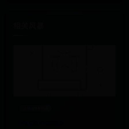
相关风暴
365bet体育网站
JPEG到JPG转换器