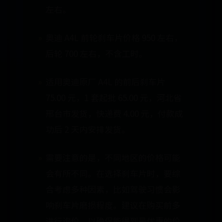
左右。
奥迪 A4L 前轮刹车片价格 950 左右，
后轮 700 左右，不含工时。
适用奥迪原厂 A4L 的前后刹车片
75.00 元，1 套起批 65.00 元，河北省
邢台市发货，快递费 4.00 元，付款成
功后 2 天内安排发货。
需要注意的是，不同地区的价格可能
会有所不同。在选择刹车片时，要综
合考虑多种因素，比如驾驶习惯会影
响刹车片磨损程度。建议在购买前多
进行询价，以确保能得到最优惠的价