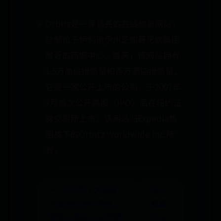
Orbitz是一家领先的在线旅游网站，
总部位于伊利诺伊州芝加哥花旗集团
附近的西城中心。每天，该网站拥有
1.5万航班搜索量和百万酒店搜索量。
它是一家公开上市的公司，于2007年
7月首次公开募股（IPO）后在纽约证
券交易所上市。该网站归Expedia集
团旗下的Orbitz Worldwide Inc.所
有。
← 2024年十大岛国
失心
女优排行榜，熟女、
疯是
萝莉、痴女、女神哪
什么