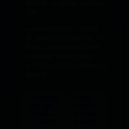
爱田奈奈：从小爱阅读，2003年左右
出道
undefined | 爱田奈奈：从小爱阅
读，2003年左右出道爱田奈奈：从小
爱阅读，2003年左右出道爱田奈奈：
从小爱阅读，2003年左右出道- -
()•TV-PG2024: 日本女星爱田奈奈及
其代表作
← 前往清澈透
天生克星，
明的「支笏
还是实力不
湖」享受大自
济？罗纳尔
然！北海道千
多的巴西队