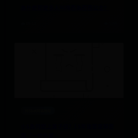
為什麼那麼多人叫梅西為西西公主？
🌧️ 09-12
👁️ 5295
365bet网站地址
小S為何戀上黃子佼？15年後首度解密
因「一件外套」