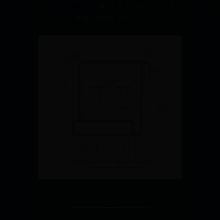
365bet网站地址
🌩️ 2026-02-08 03:25:16
👤 admin
👁️ 6382
⚡ 312