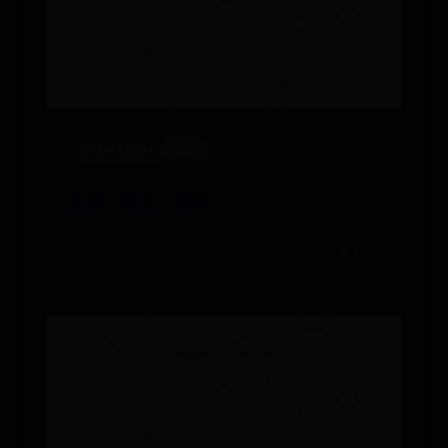
义乌365便民中心电话
全部“接吻”游戏
🌧️ 01-13
👁️ 1000