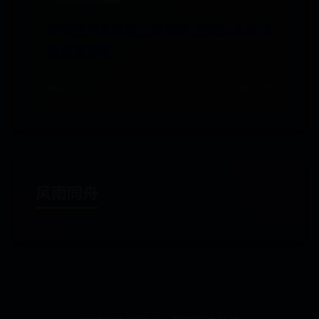
造梦西游宣花坠在哪里爆-宣花坠高效掉
落位置指南
🌧️ 07-23
👁️ 1329
风雨同舟