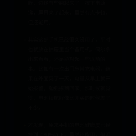
膜，边缘有些翘起来了。按下电源
键，屏幕亮了起来，虽然有点卡顿，
但还能用。
其实这部手机已经很久没用了，平时
也就放在抽屉里当个备用机。偶尔拿
出来看看，还是能想起一些以前的
事。比如有一次出门忘带充电器，结
果在外面晃了一天，电量从早上就开
始报警，勉强撑到回家。那时候就觉
得，电池续航好像比刚买的时候差了
不少。
才发现，原来手机的电池健康度已经
掉到了80%以下。虽然还能用，但明