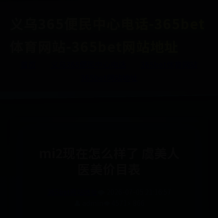
义乌365便民中心电话-365bet
体育网站-365bet网站地址
首页
义乌365便民中心电话
365bet体育网站
365bet网站地址
mi2现在怎么样了 虞美人
医美价目表
365bet网站地址
🌩️ 2026-07-05 21:16:57
👤 admin
👁️ 4571
⚡ 866