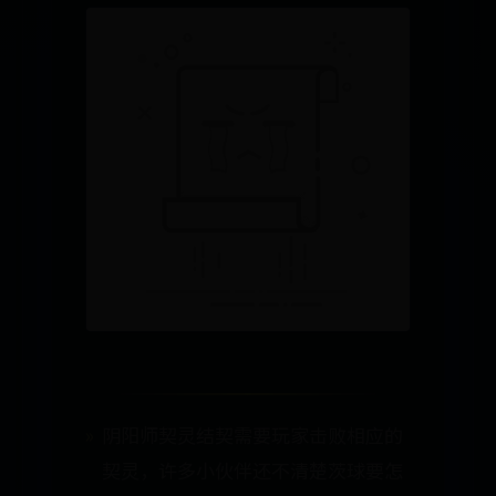
阴阳师契灵结契需要玩家击败相应的
契灵，许多小伙伴还不清楚茨球要怎