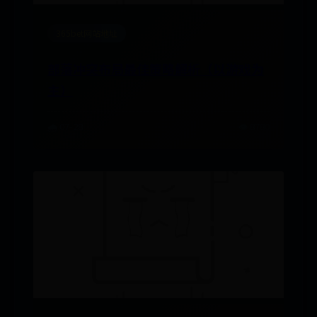
365bet网站地址
部落冲突布局最佳策略解析（以游戏为
主）
🌧️ 07-28
👁️ 8780