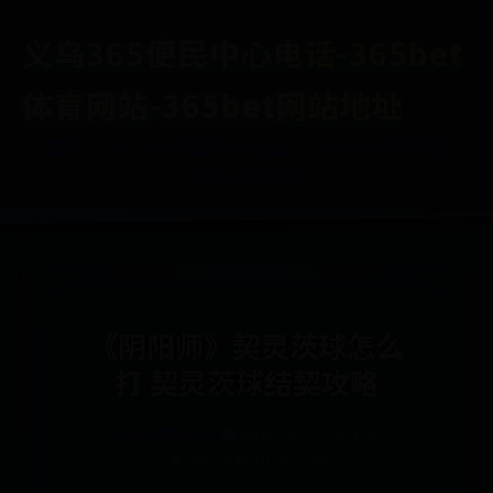
义乌365便民中心电话-365bet
体育网站-365bet网站地址
首页
义乌365便民中心电话
365bet体育网站
365bet网站地址
《阴阳师》契灵茨球怎么
打 契灵茨球结契攻略
365bet网站地址
🌩️ 2025-09-21 16:07:12
👤 admin
👁️ 1020
⚡ 148