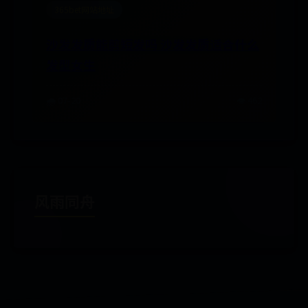
365bet网站地址
沙发发质能剪短发吗 沙发发质适合什么
发型女生
🌧️ 07-20
👁️ 462
风雨同舟