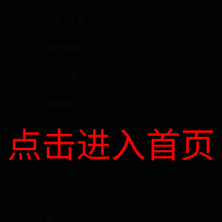
专区 | 下载
金币获取
怪物位置
座敷童子
点击进入首页
天邪鬼赤
武士之灵
管狐
童女