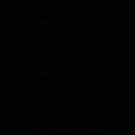
么打，下面小编就给大家带来了阴阳
师契灵茨球结契攻略，有需要的小伙
伴快来看看吧。
阴阳师契灵茨球怎么打
一、茨球介绍
属性加成：提升阴阳师攻击加成(仅对
阴阳师生效)，属性加成随等级提升。
茨球之力(核心技能)：阴阳师施放技
能时提升其100%暴击持续2回合，若
阴阳师施放技能造成单体伤害使之提
升50%，并召唤茨球对攻击目标追加