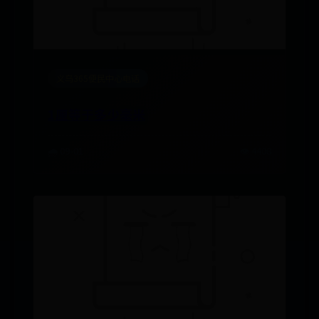
义乌365便民中心电话
1厘等于多少毫米
🌧️ 09-01
👁️ 4408