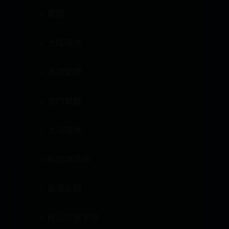
繁體
大陆简体
香港繁體
澳門繁體
大马简体
新加坡简体
臺灣正體
桃花伤害字体