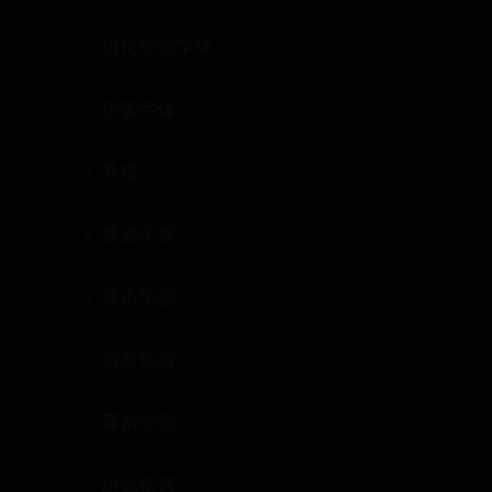
桃花伤害字体
伤害字体
外观
普通伤害
暴击伤害
治愈伤害
异常伤害
出血伤害