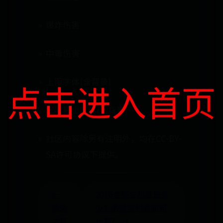
爆炸伤害
中毒伤害
上限字体(含背景)
点击进入首页
上限暴击字体(含背景)
社区内容除另有注明外，均在CC-BY-
SA许可协议下提供。
←
2016余额宝利息是多
禁忌
少？余额宝利息如何
之恋
计算？ →