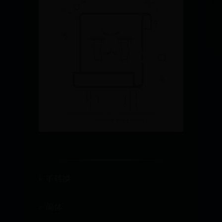
不转换
简体