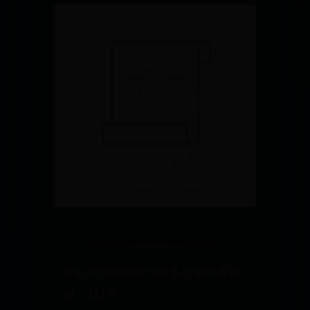
炉石传说所有橙卡有多少张的答案
是：161张