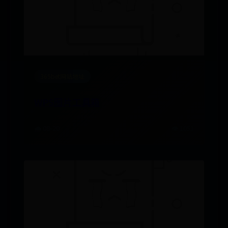
365bet网站地址
WPS图片工具箱
🌧️ 08-20
👁️ 1051