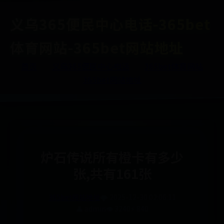
义乌365便民中心电话-365bet
体育网站-365bet网站地址
首页
义乌365便民中心电话
365bet体育网站
365bet网站地址
炉石传说所有橙卡有多少
张,共有161张
365bet网站地址
🌩️ 2025-12-30 02:06:11
👤 admin
👁️ 3240
⚡ 840