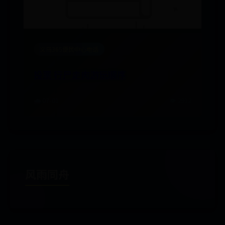
义乌365便民中心电话
投票 行尸走肉游玩顺序
🌧️ 07-01
👁️ 2912
风雨同舟