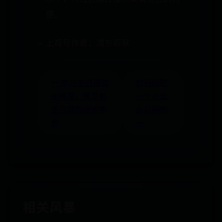
便。
上观号作者：浦东观察
← 学习生日蛋糕
如何组建
去哪里，哪里有
一个小型
生日蛋糕培训学
办公网络
校
→
相关风暴