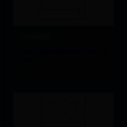
365bet网站地址
逆水寒手游怎么拜师 拜师条件要求介绍
[多图]
🌧️ 01-13
👁️ 2716