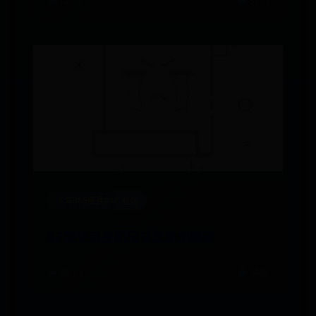
🌧️ 11-28
👁️ 6420
义乌365便民中心电话
32英寸电视机尺寸是多少厘米
🌧️ 09-04
👁️ 4658