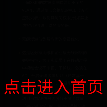
不同SSID的数据流量映射到不同的
VLAN，通过核心交换机的ACL（访问
控制列表）限制其访问权限,例如禁止
访客VLAN访问财务服务器。
无缝漫游与负载均衡的高级优化
这是区分家用级和企业级无线网络的
关键指标，为了实现员工在移动过程
中视频会议不卡顿、不掉线，必须在
AC上开启无缝漫游功能（通常基于
点击进入首页
802.11k/v/r协议），关键配置包括设
置合理的“漫游阈值”，即当终端检
测到当前AP信号强度低于某个数值
（如-75dBm）时，主动扫描并切换