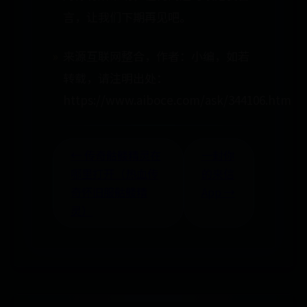
言，让我们下期再见吧。
来源互联网整合，作者：小编，如若
转载，请注明出处：
https://www.aiboce.com/ask/344106.html
← 传奇骷髅精灵在
‎一封你
哪里打开（热血传
的来信
奇怀旧服骷髅精
App →
灵）