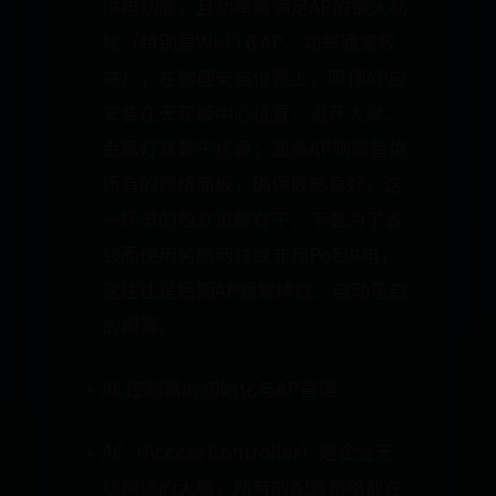
供电功能，且功率需满足AP的最大功
耗（特别是Wi-Fi 6 AP，功率通常较
高），在物理安装位置上，吸顶AP应
安装在天花板中心位置，避开大梁、
金属灯具等干扰源；面板AP则需替换
原有的网络面板，确保散热良好，这
一环节的独立见解在于：不要为了省
钱而使用劣质网线或非标PoE供电，
这往往是后期AP频繁掉线、自动重启
的根源。
AC控制器的初始化与AP管理
AC（Access Controller）是企业无
线网络的大脑，所有的配置策略都在