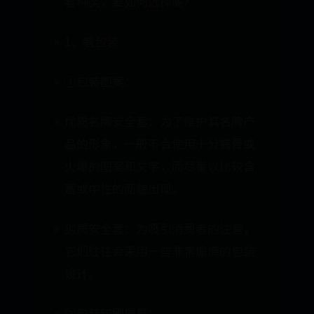
套种类，要如何选择呢？
1、看包装
①包装图案：
优质名牌安全套：为了维护其名牌产
品的形象，一般不会使用十分露骨或
火爆的图案和文字，而尽量以比较含
蓄或中性的面貌出现。
劣质安全套：为吸引消费者的注意，
它们往往会采用一些非常煽情的包装
设计。
②包装印刷质量：