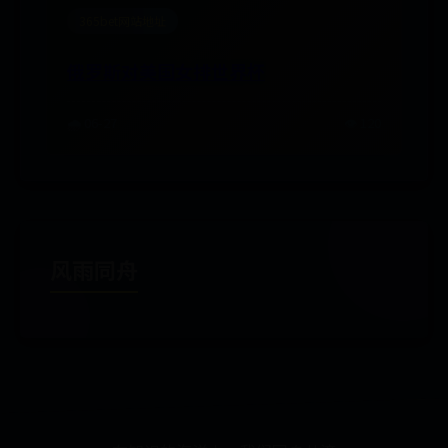
365bet网站地址
俄罗斯对美国女排世界杯
🌧️ 06-27
👁️ 120
风雨同舟