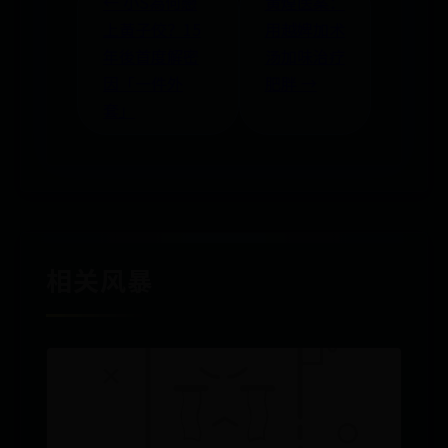
← 小S為何戀
黄煌医案：
上黃子佼？15
用越婢加术
年後首度解密
汤加味治疗
因「一件外
肥胖 →
套」
相关风暴