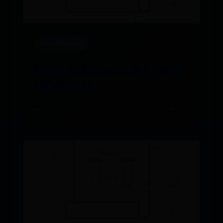
365bet网站地址
塞尔达传说荒野之息怎么蹲下（蹲下的
按键操作方法）
🌧️ 07-01
👁️ 6060