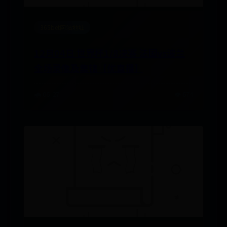
365bet网站地址
12月04日 世界杯1/8决赛 法国vs波兰
全场录像及集锦【优直播】
🌧️ 06-27
👁️ 674