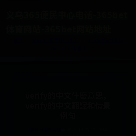
义乌365便民中心电话-365bet
体育网站-365bet网站地址
首页
义乌365便民中心电话
365bet体育网站
365bet网站地址
verify的中文什麼意思，
verify的中文翻譯和情景
例句
365bet网站地址
🌩️ 2025-12-22 12:33:14