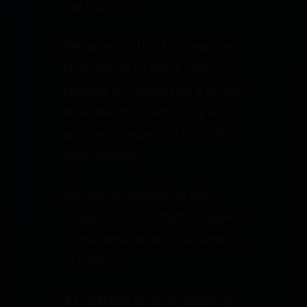
the truth of;
Please verify that the doors are
closedverify a claim2. verify or
regulate by conducting a parallel
experiment or comparing with
another standard, of scientific
experiments;
Are you controlling for the
temperature?3. attach or append
a legal verification to (a pleading
or petition)
4. to declare or affirm solemnly