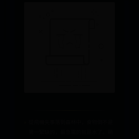
從飛機失事落到森林中，食物倒不是
第一緊缺的，最急需的就是水了。萌