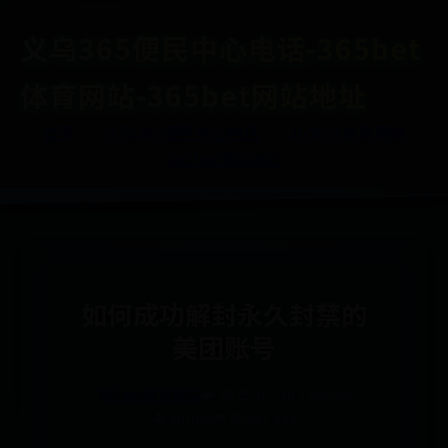
义乌365便民中心电话-365bet
体育网站-365bet网站地址
首页
义乌365便民中心电话
365bet体育网站
365bet网站地址
如何成功解封永久封禁的
美团账号
365bet体育网站
🌩️ 2025-07-16 13:50:05
👤 admin
👁️ 4525
⚡ 838