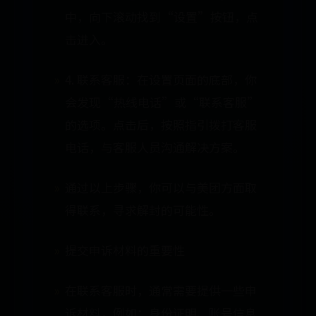
中，向下滚动找到“设置”按钮，点
击进入。
4. 联系客服：在设置页面的底部，你
会发现“热线电话”或“联系客服”
的选项。点击后，按照指引拨打客服
电话，与客服人员沟通解决方案。
通过以上步骤，你可以与美团方面取
得联系，寻求解封的可能性。
提交申诉材料的重要性
在联系客服时，通常需要提供一些申
诉材料，例如：身份证明、账号信息