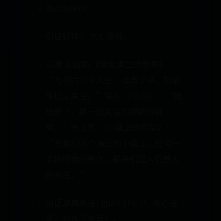
英concern;
引证解释⒈ 关心重视。
引清 龙启瑞 《致曾涤生侍郎书》：
“月初六日专人还，接奉手书，知前
件远蒙关注。”徐迟 《牡丹》：“她
被爱了，被一双关注的眼睛所瞩
视。”陈世旭 《小镇上的将军》：
“在我们这个偏远的小镇上，任何一
点极细微的变化，都会引起人们莫大
的关注。”
国语辞典关注[ guān zhù ]⒈ 关心注
意。也作「关垂」。