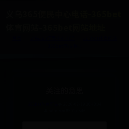
义乌365便民中心电话-365bet
体育网站-365bet网站地址
首页
义乌365便民中心电话
365bet体育网站
365bet网站地址
关注的意思
365bet体育网站
🌩️ 2026-02-19 20:48:34
👤 admin
👁️ 8501
⚡ 546