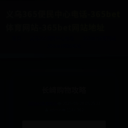
义乌365便民中心电话-365bet
体育网站-365bet网站地址
首页
义乌365便民中心电话
365bet体育网站
365bet网站地址
长崎购物攻略
365bet体育网站
🌩️ 2025-08-28 05:25:31
👤 admin
👁️ 114
⚡ 362