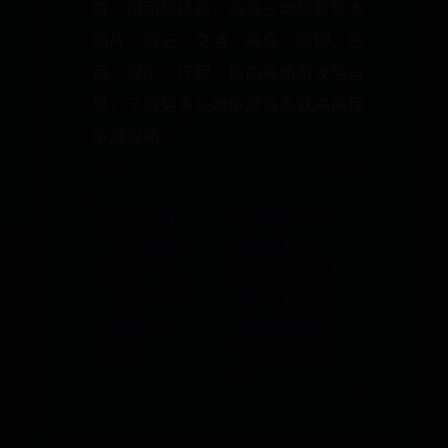
游、跟团旅线路，海量长崎旅游景点
图片、游记、交通、美食、购物、住
宿、娱乐、行程、指南等旅游攻略信
息，了解更多长崎旅游信息就来携程
旅游攻略。
← 可以借1
抖音官方为何
万的贷款软
要直播三小
件？这里有
时？何时直播
10个平台全
最适宜？抖音
都好借、不
直播黄金时段
容错过
选择全解析！
→