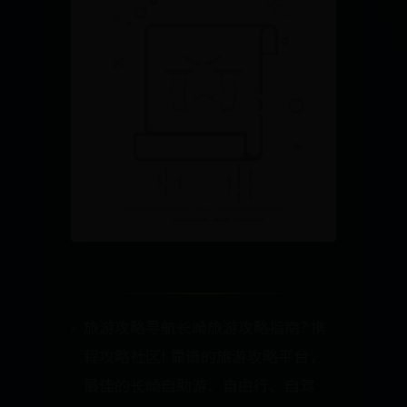
旅游攻略导航长崎旅游攻略指南? 携
程攻略社区! 靠谱的旅游攻略平台，
最佳的长崎自助游、自由行、自驾