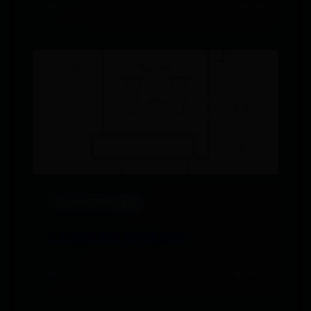
🌧️ 07-03
👁️ 848
义乌365便民中心电话
大数据预测世界杯靠谱吗？
🌧️ 08-22
👁️ 9480