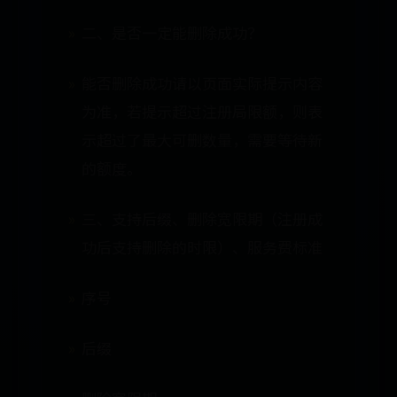
二、是否一定能删除成功？
能否删除成功请以页面实际提示内容
为准，若提示超过注册局限额，则表
示超过了最大可删数量，需要等待新
的额度。
三、支持后缀、删除宽限期（注册成
功后支持删除的时限）、服务费标准
序号
后缀