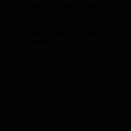
中移除，且无法撤销，请您谨慎操
作。
如果您对于新注期域名删除功能还有
其他疑问或不理解的地方，请联系在
线客服咨询。
← 世界赛鸽的一
安卓设
道亮丽风景——詹
备无线
森红狐狸
投屏 →