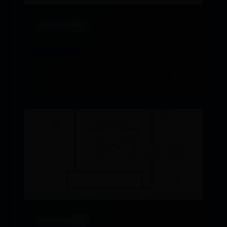
365bet体育网站
西汉七弦琴
🌧️ 10-17
👁️ 6141
365bet网站地址