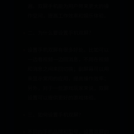
遍。双屏手机能为用户带来更大的操
作空间，提高工作效率和娱乐体验。
二、为什么要设置手机双屏？
设置手机双屏有很多好处。比如可以
一边看视频一边回消息，不用在视频
和消息之间来回切换；副屏幕可以用
来显示常用的应用，提高操作效率；
另外，对于一些游戏玩家来说，双屏
设置可以提供更好的游戏体验。
三、如何设置手机双屏？
不同的手机品牌和型号，设置双屏的