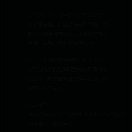
以上就是关于《手机双屏怎么设置》
的详细指南，希望对你有所帮助。如
果有任何疑问或困惑，欢迎随时向我
提问。最后，祝大家使用愉快！
注：以上内容仅为参考，具体操作方
法可能因手机品牌和型号的不同而有
所差异。建议根据自己的手机型号和
说明书进行操作。
文章摘自：
http://www.hfpenghui.com/index.php/post
返回搜狐，查看更多