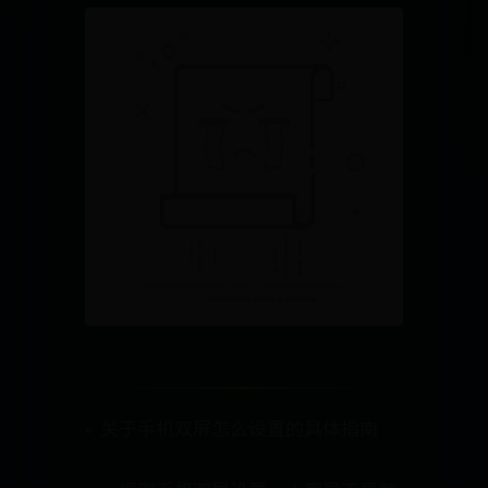
关于手机双屏怎么设置的具体指南