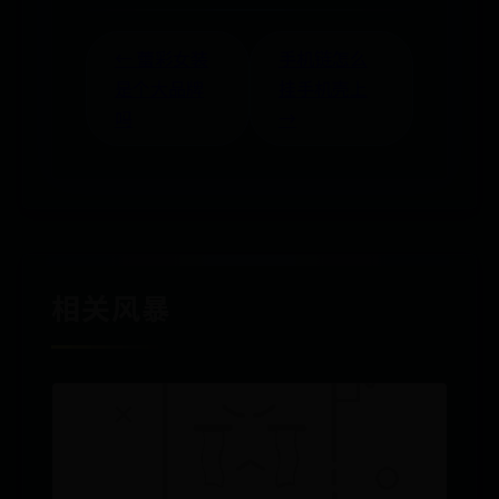
← 蕾彩女装
手机链怎么
是个大品牌
挂手机壳上
吗
→
相关风暴