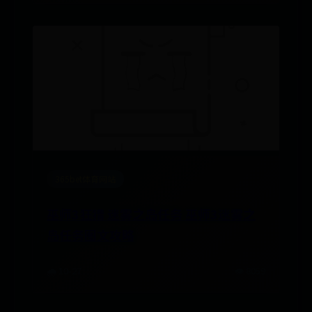
365bet体育网站
巫师3狂猎 迷雾之岛任务 巫师3迷雾之
岛任务图文攻略
🌧️ 10-27
👁️ 8059