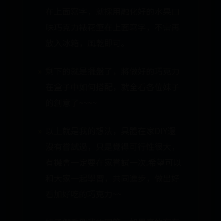
在上面寫字，就採用融化好的水果口
味巧克力裱花筆在上面寫字，不需再
放入冰箱，風乾即可。
剩下的就是擺盤了，將做好的巧克力
在盒子中如何搭配，就全看各位妹子
的創意了~~~~
以上就是我的想法，具體在家DIY還
沒有嘗試過，只是覺得可行性很大，
有機會一定要在家嘗試一次.希望可以
和大家一起學習，共同進步，做出好
看加好吃的巧克力~~