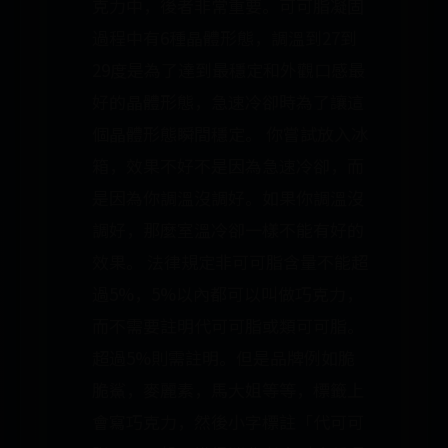
克力中，後者非常重要。可可脂凝固
過程中有6種晶體形態，調溫到27到
29度是為了達到最穩定和外觀口感最
好的晶體形態，急速冷卻時為了讓這
個晶體形態瞬間穩定。 你嘗試放入冰
箱，效果不好不是因為急速冷卻，而
是因為你調溫沒調好。如果你調溫沒
調好，那麼室溫冷卻一樣不能有好的
效果。 法律規定非可可脂含量不能超
過5%，5%以內都可以叫做巧克力，
而不需要註明代可可脂或類可可脂。
超過5%則需註明。但是品牌例如脆
脆鯊，麥麗素，馬大姐等等，標籤上
會寫巧克力，然後小字標註「代可可