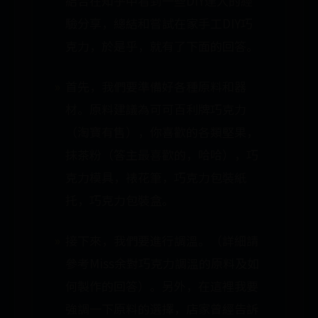
結合在知乎中看到一些DIY達人的經
驗分享，總結和嘗試在家手工DIY巧
克力，於是乎，就有了下面的回答。
首先，我們要準備好各種原料和器
材。原料建議為可可百利牌巧克力
（淘寶有售），你喜歡的各類堅果，
抹茶粉（答主最喜歡的，哈哈），巧
克力模具，裱花筆，巧克力包裝紙
托，巧克力包裝盒。
接下來，我們要進行調溫。（詳細請
參考Miss余對巧克力調溫的原料及如
何製作的回答）。另外，在這裡我要
強調一下原料的選擇，店家曾經告訴