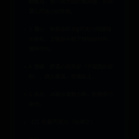
動模具，使巧克力貼於模具壁，形成
酒心巧克力的外殼。
3. 酒心：將黃油和30g巧克力同樣隔
水融化，之後加入剩下其他的材料，
攪拌均勻。
4. 倒模：把酒心晾涼些（不凝固的狀
態），倒入模具，倒滿為止。
5. 成品：冰箱冷凍數小時，脫模即可
食用。
【2】松露巧克力（by君之）