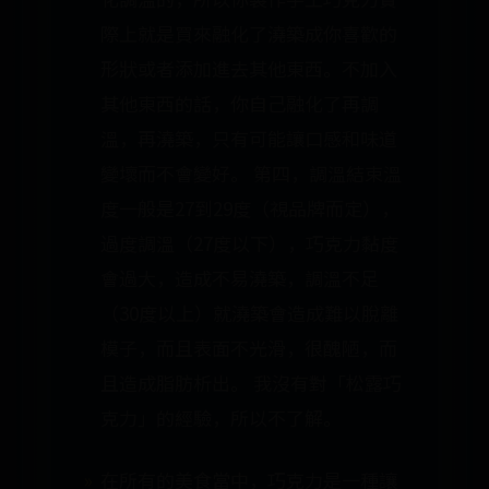
際上就是買來融化了澆築成你喜歡的
形狀或者添加進去其他東西。不加入
其他東西的話，你自己融化了再調
溫，再澆築，只有可能讓口感和味道
變壞而不會變好。 第四，調溫結束溫
度一般是27到29度（視品牌而定），
過度調溫（27度以下），巧克力黏度
會過大，造成不易澆築，調溫不足
（30度以上）就澆築會造成難以脫離
模子，而且表面不光滑，很醜陋，而
且造成脂肪析出。 我沒有對「松露巧
克力」的經驗，所以不了解。
在所有的美食當中，巧克力是一種讓