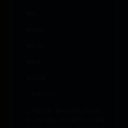
輔料
黃油30g
煉乳10g
糖適量
做法步驟
1. 準備好材料。
2. 巧克力皮：將100g巧克力隔水融
化。倒入模具，半分滿即可，然後轉