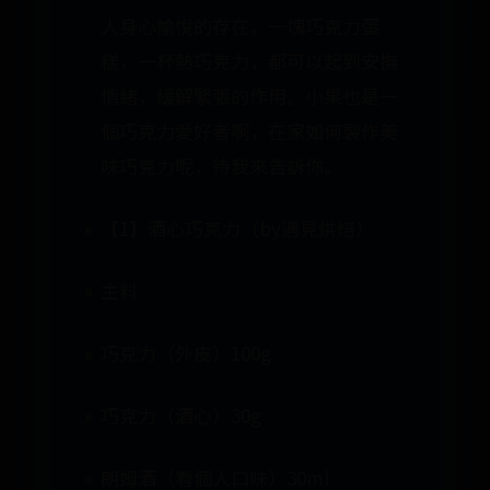
人身心愉悅的存在。一塊巧克力蛋
糕，一杯熱巧克力，都可以起到安撫
情緒，緩解緊張的作用。小果也是一
個巧克力愛好者啊，在家如何製作美
味巧克力呢，待我來告訴你。
【1】酒心巧克力（by遇見烘焙）
主料
巧克力（外皮）100g
巧克力（酒心）30g
朗姆酒（看個人口味）30ml