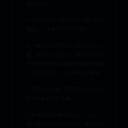
攪拌均勻。
5. 拌好的巧克力放入冰箱冷藏，直到
凝固。（冷藏過夜效果較好）
6. 冷藏凝固的巧克力，用湯勺挖一小
塊，並再拿一把湯勺，通過兩把湯勺
互相交換把巧克力整成比較圓的形狀
（不需要太圓），然後放在平盤裡。
7. 重複這個過程，把整形好的巧克力
軟球不斷放入平盤裡。
8. 取另外的120克黑巧克力，掰成小
塊。隔水加熱並不斷攪拌，直到完全