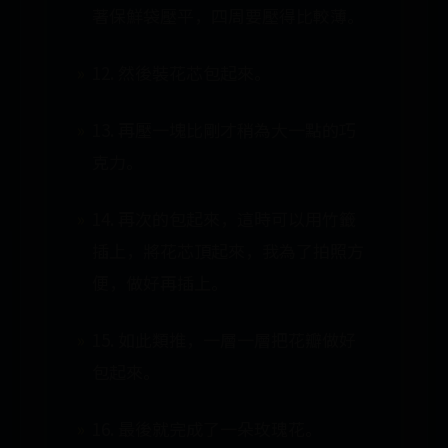
著保鮮袋壓平，四周要壓得比較薄。
12. 然後裝花芯包起來。
13. 再壓一塊比剛才稍為大一點的巧
克力。
14. 再次的包起來，這時可以用竹籤
插上，將花芯頂起來，我為了拍照方
便，做好再插上。
15. 如此類推，一層一層把花瓣做好
包起來。
16. 最後就完成了一朵玫瑰花。