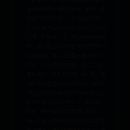
有大量可可漿而且沒有添加奶粉（相
對於牛奶巧克力），所以顏色更深。
你吃到的牛奶巧克力和黑巧克力之所
以有「巧克力」味，完全是因為可可
漿。有些便宜巧克力會使用可可粉代
替可可漿。而可可脂是不提供任何風
味的，只對口感有貢獻。 第三，我不
懂你說的「巧克力液塊」是什麼，我
猜測是沒經過調溫的巧克力。其實製
作手工巧克力購買任何你喜歡的品牌
的純巧克力來融化都可以，原理是一
樣的，只是看你喜歡那個公司的口
味。市面上賣的巧克力都是經過最優
化調溫的，所以你製作手工巧克力實