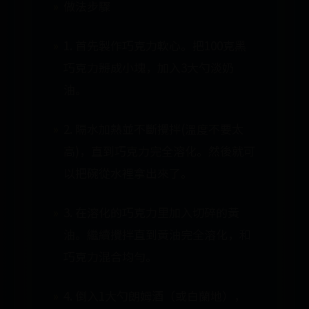
做法步驟
1. 首先製作巧克力軟心。把100克黑
巧克力掰成小塊，加入3大勺淡奶
油。
2. 隔水加熱並不斷攪拌(溫度不要太
高)，直到巧克力完全溶化。然後就可
以把碗從水裡拿出來了。
3. 在溶化的巧克力里加入切碎的黃
油。繼續攪拌直到黃油完全溶化，和
巧克力混合均勻。
4. 倒入1大勺朗姆酒（或白蘭地），