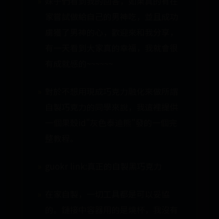
妹子們看到我的回答，如果真的有在
家嘗試做給自己的男神吃，並且成功
虜獲了男神的心，歡迎來和我分享，
有一天看到大家真的幸福，我就會很
有成就感的~~~~~~
對於不想用現成巧克力融化來做所謂
自製巧克力的同學來說，我這裡提供
一個果殼id"灰色泰迪熊"發的一個完
整教程。
guokr link:真正的自製黑巧克力
在家自製，一切工具都是可以妥協
的。鏈接中容器用的是燒杯，我沒有