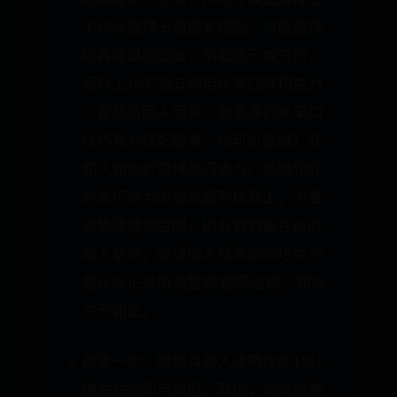
不可以選擇卡通圖案搭配，只能選擇
經典簡單的圖案，例如圓形或方形，
原料上也不適宜採用水果口味巧克力
（當然這因人而異，如果喜歡水果口
味巧克力搭配堅果，也可以嘗試）我
個人傾向於選擇黑巧克力。將融化好
的黑巧克力澆築到圓形模具上，不要
澆築滿整個空間，因為我們要在這時
加入堅果，使得加入堅果後的巧克力
醬可以正好填滿整個 圓形空間。類似
方形如此。
最後一步，將模具放入冰箱冷卻15分
鐘左右後即可成型。取出，如果想要