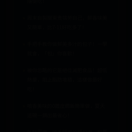
隨便吃！
周末自製關東煮犒勞自己，鮮香味美
又簡單，比7-11好吃多了！
手把手教你做鮮美多汁的包子！一學
就會，「包」你喜歡！
被你忽略的它是絕佳減肥食品！超低
熱量，阻止脂肪堆積，這樣做最好
吃！
噴香美味的0難度燜飯簡單做，夏天
這碗一鍋出最省心！
外酥里嫩、噴香開胃的鍋包肉，和夏