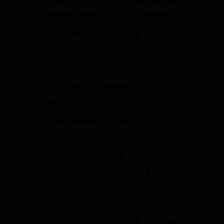
與意境，光有好吃的口感怎麼夠呢？
跟大家講一個設計故事，希望對題主
有幫助~
可以先看一下建築師做巧克力的視
頻：
方物3D美學vol2-小豬巧克力
老朱是一位建築師，每天辛勞描繪他
人藍圖的同時更不忘寫寫畫畫妝點自
己的生活。經常會說，「書架的這個
位置少了手工的玩偶真是殘缺」、
「你這樣直接把排骨炒了會影響食物