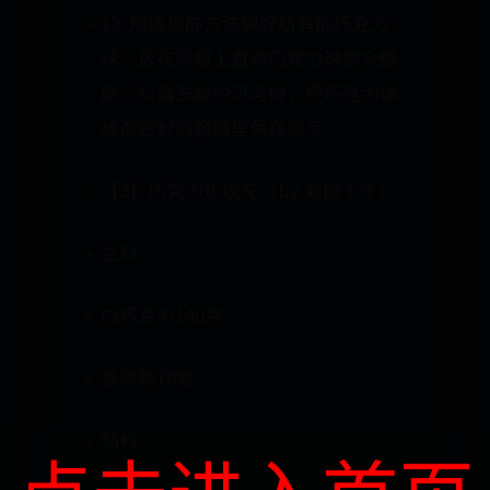
12. 用這樣的方法做好所有的巧克力
球。放在平盤上直到巧克力球完全變
硬。抖落多餘的可可粉，把巧克力球
放進密封的容器里保存即可。
【3】巧克力玫瑰花（by 紫韻千千）
主料
白巧克力140克
麥芽糖70克
輔料