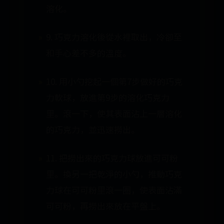
溶化。
9. 巧克力溶化後從水裡取出，冷卻至
和手心差不多的溫度。
10. 用小勺挖起一個第7步做好的巧克
力軟球，放進第9步的溶化巧克力
里。滾一下，使其表面沾上一層溶化
的巧克力，並迅速撈出。
11. 把撈出來的巧克力球放進可可粉
里。換另一把乾淨的小勺，推動巧克
力球在可可粉里滾一圈，使表面沾滿
可可粉，再撈出來放在平盤上。