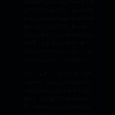
家會給提供各種各樣的巧克力模具還
有已經融化好的巧克力，你只需要挑
好自己想要澆築的模型然後選擇想要
搭配的各種口味的巧克力進行澆築，
完成之後將模具放入冰箱約15分鐘左
右成型。如果想要在巧克力上寫字，
那麼就將成型後的巧克力取出，用裱
花筆在上面寫上字，隨後風乾即可。
此次DIY有很大一部分工作是店家已
經做好的，這是我比較失望的一點，
我最初的希望是可以參與到每一個環
節中去，所以回來之後我就腦洞大
開，想要還原在店中看到和學到的，