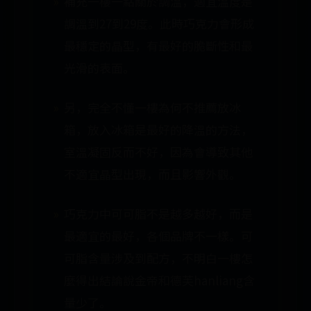
補充一樓一點關於調溫，適宜溫度是
調溫到27到29度。此時巧克力會形成
最穩定的晶型，有最好的脆斷性和最
光滑的表面。
另，完全不懂一樓為何不推薦放冰
箱，放入冰箱是最好的降溫的方法，
室溫凝固反而不好，因為會導致其他
不適宜晶型出現，而且影響外觀。
巧克力中可可脂不是越多越好，而是
最適宜的最好，各個品牌不一樣。可
可脂含量涉及到配方，不明白一樓怎
麼得出結論說金帝和德芙hanliang含
量少了。