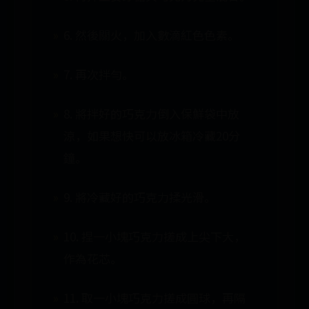
6. 然後關火，加入數滴紅色色素。
7. 再次拌勻。
8. 將拌好的巧克力倒入保鮮袋中放
涼，如果想快可以放冰箱冷藏20分
鐘。
9. 將冷藏好的巧克力揉光滑。
10. 捏一小塊巧克力搓成上尖下大，
作為花芯。
11. 取一小塊巧克力搓成圓球，再隔