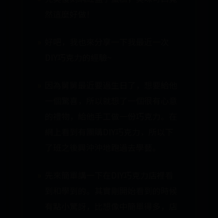
然這麼好做！
好吧，我也來分享一下我最近一次
DIY巧克力的經驗~
因為舅舅最近要過生日了，想要給他
一個驚喜，所以就想了一個很有心意
的禮物，給他手工做一份巧克力。在
網上看到有團購DIY巧克力，所以下
了班之後興沖沖地跑過去學藝。
先來簡單講一下在DIY巧克力店裡看
到和學到的。其實剛開始看到的時候
有點小驚訝，比想像中簡單得多，店