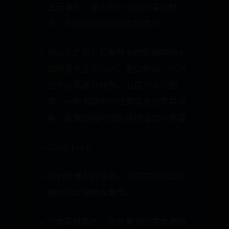
這玩意兒，加上我一次做的量比較
大，手頭能用的是這個玩意兒
用這玩意兒在煮著熱水的奶鍋中隔水
加熱是完全可以的，壺口夠高，水汽
也不容易進到內部。溫度不大好把
握，一般家庭中的灶頭溫度很容易過
高，能需要隨時用廚房用溫度計測量
Good Luck
很佩服樓上的答案，將巧克力的製作
講的如此細緻而專業。
但是家庭製作，想必重視的更是情趣