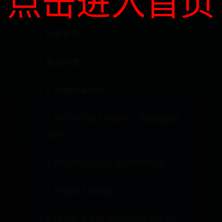
点击进入首页
食用紅色色素數滴
竹籤數根
做法步驟
1. 準備所需材料。
2. 把巧克力放入奶鍋內，然後隔溫水
溶化。
3. 將巧克力溶化至順滑無顆粒狀。
4. 然後加入麥芽糖。
5. 再拌至麥芽糖與巧克力完全混合。