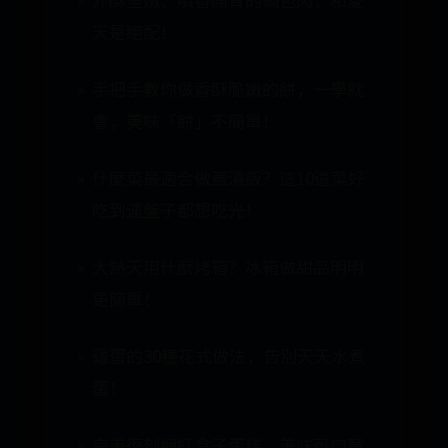
天是絕配！
手把手教你做香酥脆嫩的餅，一學就
會，美味「餅」不簡單！
什麼菜最適合做蓋澆飯？這10道菜好
吃到連盤子都想吃光！
大熱天用什麼烤箱？冰箱做甜品明明
更簡單！
雞蛋的30種花式做法，告別天天水煮
蛋！
完美復刻網紅盒子蛋糕，美味可口竟