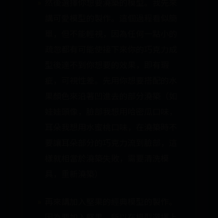
然後選擇你想要澆築的模型。我先來
講可愛模型的製作。這個過程看似簡
單，但不能輕視，因為任何一點小的
疏忽都有可能使接下來你的巧克力成
型後達不到你想要的效果，即有瑕
疵，可視性差。先用你想要搭配的水
果顏色來沿著凹進去的部分澆築（如
娃娃頭像，臉部我想用哈密瓜口味，
耳朵我想用水蜜桃口味，在澆築時不
要讓耳朵部分的巧克力流到臉部，這
樣就相當於澆築失敗，需要清洗模
具，重新澆築）
再來講加入堅果的經典模型的製作。
因為要加入堅果，所以在模型選擇上