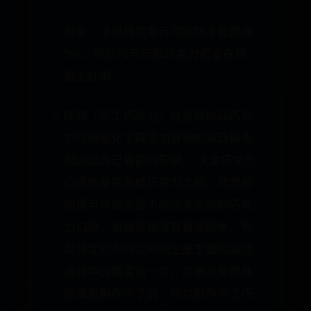
最後，法律規定非可可脂肪不能超過
5%，所以代可可脂巧克力都會在標
籤上註明。
所謂「手工巧克力」就是買成品巧克
力然後融化了再添加其他的東西最後
凝固成自己喜歡的形狀。 決定巧克力
口感的是在液體巧克力之前。我想說
的是可可脂含量不能決定全部的巧克
力口感，也就是說沒有直接關係。而
是決定於不同公司的生產工藝和凝固
過程中的調溫這一步。前者沒有特殊
設備是製作不了的，所以製作手工巧