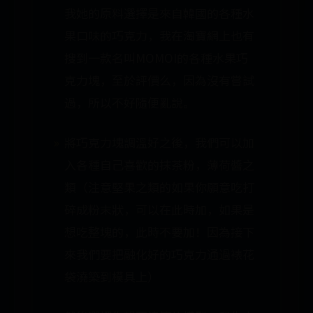
我她的原料選擇是來自韓國的各種水
果口味的巧克力，我在淘寶網上也有
搜到一款名叫MOMOI的各種水果巧
克力塊，至於評價么，因為沒有嘗試
過，所以不好隨便亂說。
將巧克力塊調溫好之後，我們可以加
入各種自己喜歡的抹茶粉，薄荷醬之
類（注意堅果之類的如果你願意吃打
碎成粉末狀，可以在此時加，如果是
想吃整塊的，此時不要加！因為接下
來我們要把融化好的巧克力通過裱花
袋澆築到模具上）