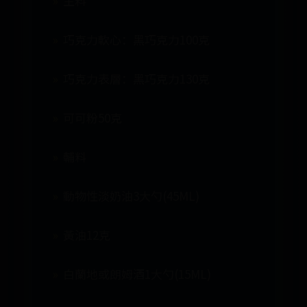
主料
巧克力軟心：黑巧克力100克
巧克力表層：黑巧克力130克
可可粉50克
輔料
動物性淡奶油3大勺(45ML)
黃油12克
白蘭地或朗姆酒1大勺(15ML)