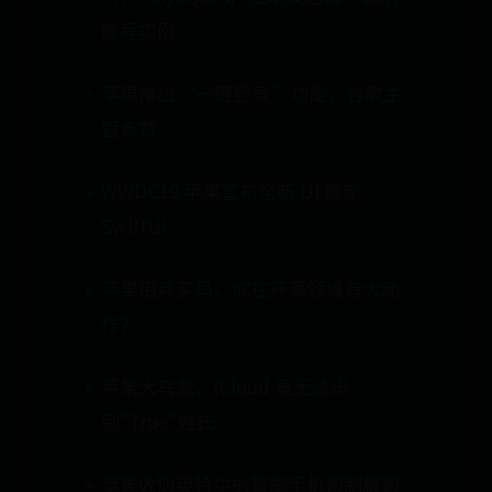
账号实例
苹果推出“一键登录”功能，谷歌主
管点赞
WWDC19 苹果宣布全新 UI 框架
SwiftUI
苹果招兵买马，或在开源领域有大动
作？
苹果大乌龙，iCloud 竟无法识
别"True"姓氏
苹果收购英特尔的智能手机调制解调