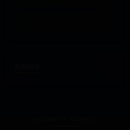
地下城与勇士代币券多久清空一次
🌧️ 06-27
👁️ 9549
风雨同舟
在知识的海洋中，我们同舟共济