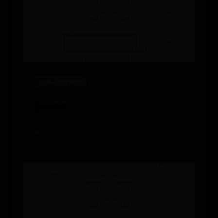
365bet体育网站
塈的解释
🌧️ 06-27
👁️ 9526