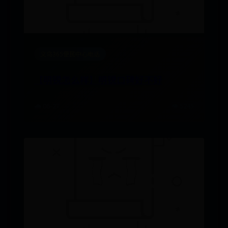
义乌365便民中心电话
【明锐怎么样】明锐口碑好不好
🌧️ 06-27
👁️ 5245