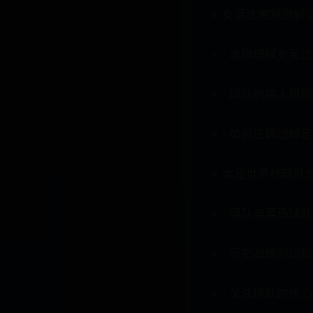
女足比赛规则解
- 准确理解女足
- 球队的换人规
- 如何正确理解
女足世界杯球队
- 强队与黑马球
- 历史战绩对比
- 关注球队的核