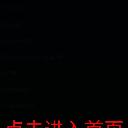
世界杯装备
迷道具的选择
的基本知识和技巧
界杯现场为自己的球队加油助威
看点预测
决和激烈的角逐
员个人表现和突破
的预测和分析