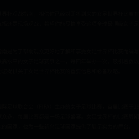
世界杯观战指南，相信你已经对即将到来的女足世界杯比赛有
直播还是现场观战，希望你能尽情享受这项全球最顶级女子足
指南是为了帮助观众更好地了解和享受女足世界杯比赛而编写
最高水平的女子足球赛事之一，每四年举办一次，吸引着数以
为您提供关于女足世界杯比赛的重要信息和必备攻略。
际足球联合会（FIFA）主办的女子足球比赛，首届比赛于19
家众多，每届比赛都是一场足球盛宴。女足世界杯的比赛周期
大的国家，也为一些新兴足球国家提供了展示实力的舞台。