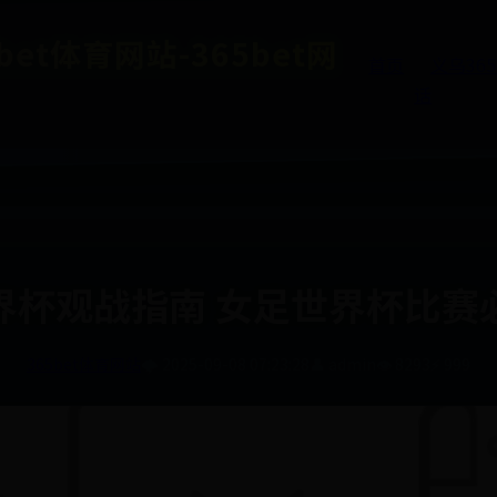
et体育网站-365bet网
首页
义乌36
话
界杯观战指南 女足世界杯比赛
365bet体育网站
🌩️ 2025-09-08 07:23:28
👤 admin
👁️ 8293
⚡ 999