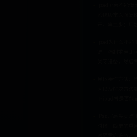
ipad屏幕不能
系统版本以修复B
开。第二步：用数
ipad为什么不能
键，强制重启即
关闭设备，然后
具体操作方法：第
因以及解决方法
下ipad看是否
iPad屏幕失灵
时候，简单的重启
试硬重启设备。