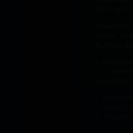
钮打开，进入下
苹果ipad屏幕
出现故障，如屏
等。如果是，建
1、屏幕失灵的话
决。2、在日常
ipad系统有关，
1、按着开机键和
一下系统即可。具
步：把 iPad 