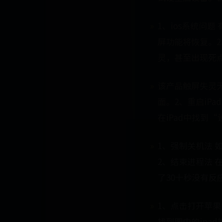
1、ios系统问题
屏功能将恢复。2
灵，甚至出现死
该产品触屏失灵
面。2、重启iP
在iPad中找到
1、强制关机法
2、结束进程法 
了30十秒没有反
1、点击打开苹果
找到图中的ipa