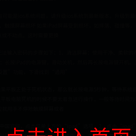
 有可能是ios系统问题，请升级ios系统到最新版本。升级到最
、触摸屏幕损坏 如果iPad屏幕受到损坏，如摔落、碰撞等
点或不动点。这时需要更换
无法输入密码的步骤如下：1、清洁屏幕：使用干净、柔软的
ad：长按iPad的电源键，滑动关机，然后再长按电源键开机
“设置”功能，下滑找到“通用”
 如果平板正处于死机状态，那么就长按电源5秒钟，等待系统
在平板电脑死机的时候不要太着急进行操作，一般等待时间为
应就用手不停地触摸屏幕或者
中国官网，点击菜单上方的“ipad”选项。2、点击“ipa
d按钮，并点击打开进入下一步操作。3、在菜单的左侧栏，