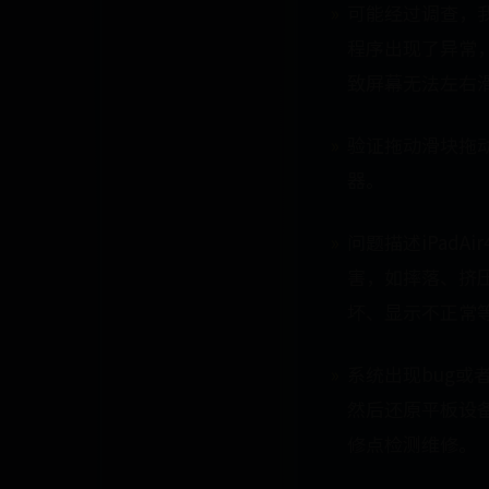
可能经过调查，我
程序出现了异常，
致屏幕无法左右
验证拖动滑块拖动
器。
问题描述iPad
害，如摔落、挤
坏、显示不正常
系统出现bug
然后还原平板设
修点检测维修。