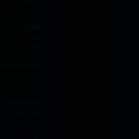
序冲突等。液晶屏幕
，如摔落、挤压
动关机”按钮，等待
ipad看是否能解
、有时候卡屏也跟
统已损坏，建议恢复
装完毕后打开。第二