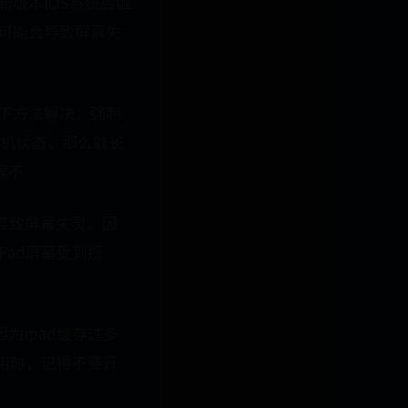
新版本iOS系统后触
，可能会导致屏幕失
以下方法解决：强制
机状态，那么就长
候不
会导致屏幕失灵。因
Pad屏幕受到损
为ipad缓存过多
使用时，记得不要开