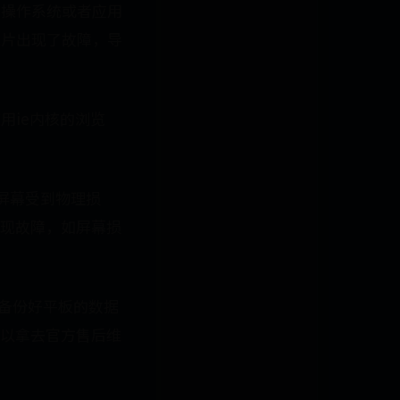
的操作系统或者应用
芯片出现了故障，导
用ie内核的浏览
摸屏幕受到物理损
现故障，如屏幕损
以备份好平板的数据
以拿去官方售后维