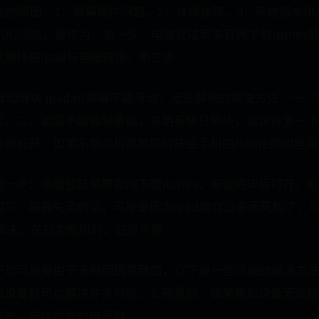
滑动的原因：1：屏幕硬件问题。2：排线故障。3：系统版本B
UG问题。操作为：第一步：电脑登陆苹果官网下载itunes
据线把ipad与电脑连接。第三步
滑动滑块 ipadair屏幕不能滑动，无法解锁的解决方法：一，
可。二，如果不能强制重启，说明系统已损坏，建议恢复一下
重新打开。如果不能关机那就同时按住手机的Home键和电源
一步：电脑登陆苹果官网下载itunes，安装完毕后打开。4、
如下：屏幕失灵的话，可能是因为ipad缓存过多而死机了，
能解决。在日常使用时，记得不要
点不动可能是由于多种原因导致的，以下是一些可能的解决方法：
设备就可以解决许多问题。2. 硬重启：如果重启设备无法
首先，按住设备的电源键，