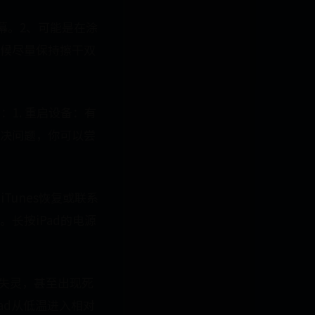
幕。2、可能是在涂
候尽量保持擦干双
1. 重启设备：有
解决问题，你可以尝
Tunes恢复或联系
长按iPad的电源
幕失灵，甚至出现死
ad从低温进入相对