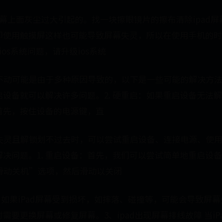
幕上面灰尘过大引起的。找一块擦眼镜片的擦布清除ipad屏
即使用触摸屏这样也可能导致屏幕失灵，所以在使用手机的时
os系统问题，请升级ios系统
点不动可能是由于多种原因导致的，以下是一些可能的解决方法：
设备就可以解决许多问题。2. 硬重启：如果重启设备无法
首先，按住设备的电源键，直
幕失灵且解锁划不过去时，可以尝试重启设备、连接电源、使用i
决问题。1. 重启设备：首先，我们可以尝试简单地重启设备。
滑动关机”选项，然后滑动以关闭
 如果iPad屏幕受到损坏，如摔落、碰撞等，可能会导致屏
需要更换屏幕或修复屏幕。3、ipad出现屏幕排线故障 当iP