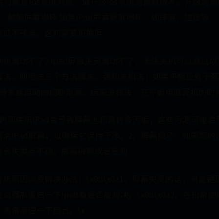
 有可能是ios系统问题，请升级ios系统到最新版本。升级到最
、触摸屏幕损坏 如果iPad屏幕受到损坏，如摔落、碰撞等
点或不动点。这时需要更换屏
也滑动不了? ipad屏幕失灵滑动不了，无法关机可以通过
程法、断电法三个方法解决。强制关机法：如果平板正处于死
等待系统自动的切断电源。结束进程法：在平板电脑死机的时
时间使用iPad会导致屏幕上积累许多污垢，这些污垢可能
洁iPad屏幕，以确保它保持干净。2、屏幕损坏：如果您的i
能会失灵点不动。屏幕破裂或者受到
析原因以及解决办法：\x0d\x0a1、屏幕失灵的话，可能是因
试强制重启一下ipad看是否能解决。\x0d\x0a2、在日常
常常清理一下后台。\x