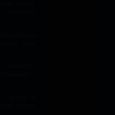
UG问题。建议恢复
软件，安装完毕后打
按着开机键和home
系统即可。请尝试
ipad触屏失灵原
可以尝试强制重启一
1. 重启设备：有
解决问题，你可以尝