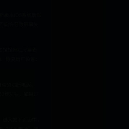
新版本iOS系统后触
，可能会导致屏幕失
布轻轻擦拭屏幕表
。3、恢复出厂设置：
自动的切断电源。
30秒左右，如果过
d”进入如下页面中，
点击“联系支持”按