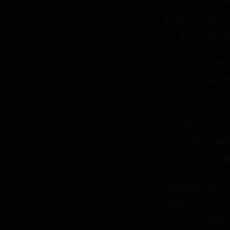
1、ios系统问题
屏功能将恢复。2
灵，甚至出现死
苹果平板怎么滑动
关机法、结束进
按电源5秒钟，
1、屏幕污垢：长
此，您需要定期清
坏，那么它就可
这是屏幕失灵，分
而死机了，可以尝
启太多后台程序，