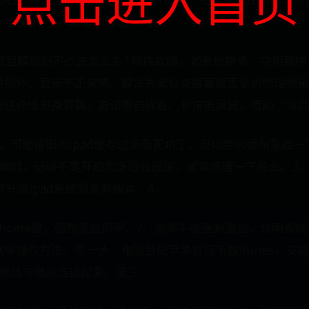
点击进入首页
一步操作。4、点击“开始”按
失灵且解锁划不过去怎么办? 软件故障，如系统崩溃、应用程
幕损坏、显示不正常等。解决方案检查屏幕是否受到物理损害
议送修或更换屏幕。尝试重启设备。长按电源键，滑动“滑
，可能是因为ipad缓存过多而死机了，可以尝试强制重启一下
使用时，记得不要开启太多后台程序，常常清理一下后台。3
请升级ipad系统到最新版本。4、
home键，强制重启即可。2、如果不能强制重启，说明系
体操作方法：第一步：电脑登陆苹果官网下载itunes，安
用数据线与电脑连接起来。第三