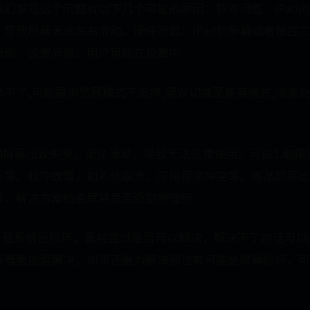
们发现这个问题有以下几个可能的原因：软件问题：iPad
导致屏幕无法左右滑动。硬件问题：iPad的屏幕或者触控
滑动。设置问题：用户可能在设置中
不了,可能是浏览器模式不支持,建议切换至兼容模式,或者使
Air4屏幕出现失灵，无法滑动，导致无法正常使用。可能1.触
压等。软件故障，如系统崩溃、应用程序冲突等。液晶屏幕出
等。解决方案检查屏幕是否受到物理损
或者是系统已损坏。重启尝试是否可以解决，解决不了的话可
备看看能否解决，如果还是为解决那也有可能是屏幕损坏，可