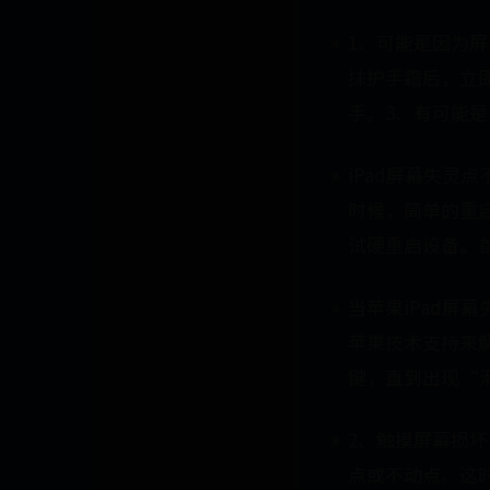
1、可能是因为屏
抹护手霜后，立
手。3、有可能是i
iPad屏幕失灵
时候，简单的重启
试硬重启设备。
当苹果iPad屏
苹果技术支持来解
键，直到出现“
2、触摸屏幕损坏
点或不动点。这时