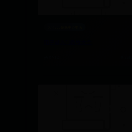
义乌365便民中心电话
电子琴入门教程大全
🌧️ 07-12
👁️ 391