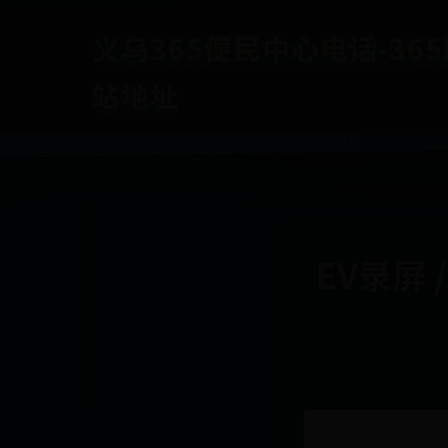
义乌365便民中心电话-365b
站地址
EV录屏 