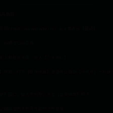
机号教程
https://www.ieway.cn/，右上角点击【登录】
面，用微信扫码登录
击右上角登录头像，进入【个人中心】
心】界面，打开【账号信息】页面可以看到【手机号】一栏提
】
绑定】窗口，输入手机号，点击【立即绑定】即可
可以用绑定的手机号与密码进行登录