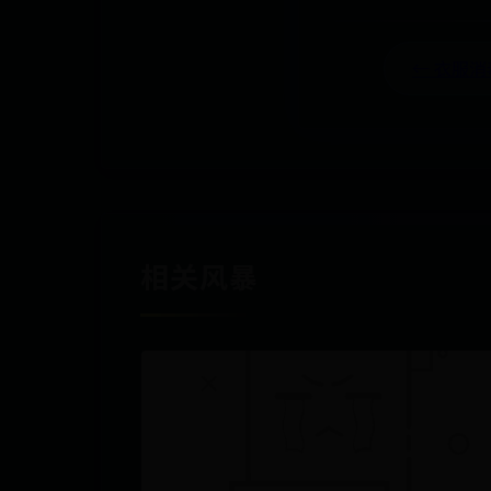
← 衣服
相关风暴