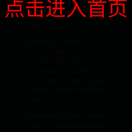
点击进入首页
的一种有损图像质量的折衷的方法。
6、结论
目前监控行业中主要使用
QCIF（176×144）、
CIF（352×288）、HALF
D1（704×288）、D1（704×576）
等几种分辨率，CIF录像分辨率是主
流分辨率，绝大部分产品都采用CIF
分辨率。
目前市场接受CIF分辨率，主要理由
有四点： 1、目前数码监控要求视频