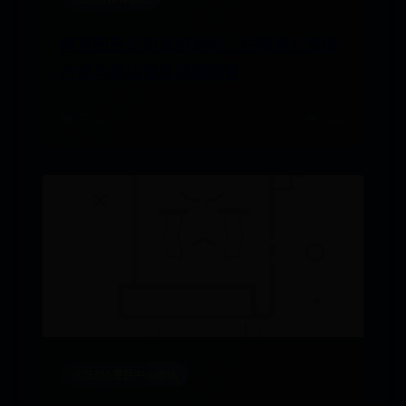
阿里巴巴公司总部地址：在哪里？交通
方式与周边信息详细解答
🌧️ 07-01
👁️ 3583
义乌365便民中心电话