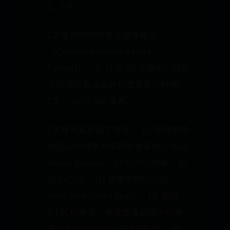
1、CIF
CIF是常用的标准化图像格式
（Common Intermediate
Format）。在 H.323协议簇中，规定
了视频采集设备的标准采集分辨率。
CIF = 352×288 像素。
CIF格式具有如下特性： (1) 电视图像
的空间分辨率为家用录像系统(Video
Home System，VHS)的分辨率，即
352×288。 (2) 使用非隔行扫描
(non-interlaced scan)。 (3) 使用
NTSC帧速率，电视图像的最大帧速
率为30000/1001≈29.97幅/秒。 (4)