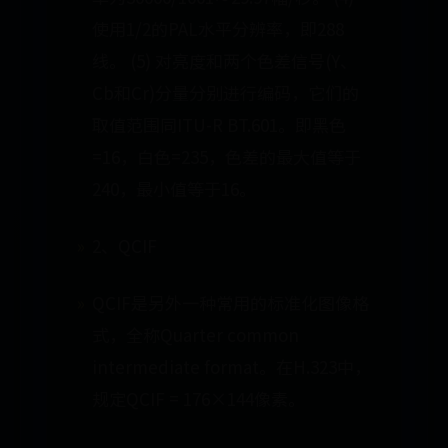
使用1/2的PAL水平分辨率，即288
线。 (5) 对亮度和两个色差信号(Y、
Cb和Cr)分量分别进行编码，它们的
取值范围同ITU-R BT.601。即黑色
=16，白色=235，色差的最大值等于
240，最小值等于16。
2、QCIF
QCIF是另外一种常用的标准化图像格
式，全称Quarter common
intermediate format。在H.323中，
规定QCIF = 176×144像素。