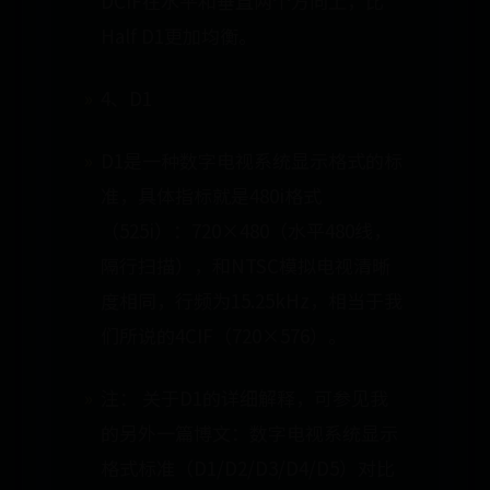
DCIF在水平和垂直两个方向上，比
Half D1更加均衡。
4、D1
D1是一种数字电视系统显示格式的标
准，具体指标就是480i格式
（525i）：720×480（水平480线，
隔行扫描），和NTSC模拟电视清晰
度相同，行频为15.25kHz，相当于我
们所说的4CIF（720×576）。
注： 关于D1的详细解释，可参见我
的另外一篇博文：数字电视系统显示
格式标准（D1/D2/D3/D4/D5）对比