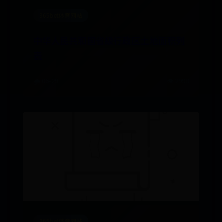
365bet体育网站
中华人民共和国省级行政区土地面积列
表
🌧️ 06-29
👁️ 2998
365bet体育网站