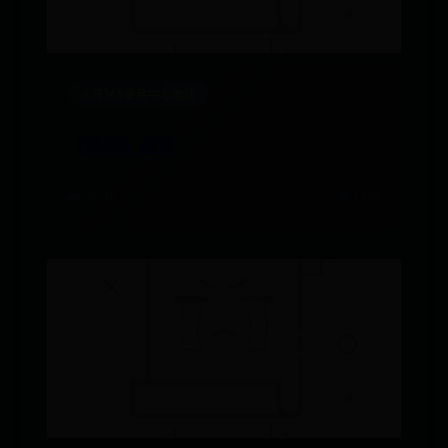
义乌365便民中心电话
《鸱鸮》鉴赏
🌧️ 07-15
👁️ 1456