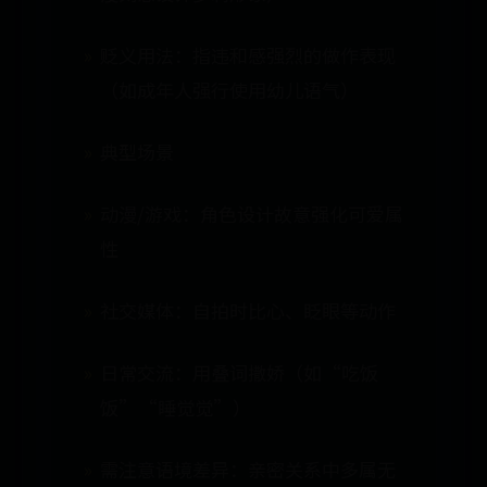
贬义用法：指违和感强烈的做作表现
（如成年人强行使用幼儿语气）
典型场景
动漫/游戏：角色设计故意强化可爱属
性
社交媒体：自拍时比心、眨眼等动作
日常交流：用叠词撒娇（如“吃饭
饭”“睡觉觉”）
需注意语境差异：亲密关系中多属无