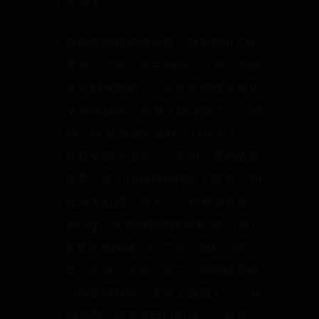
关键字：
卖萌的解释网络用语。原本是ACGN
界词汇“萌”的引申词汇，即“刻意
显示自身的萌”，后来在网络上意义
又有所延伸。 在褒义的词性下，“卖
萌”指 故意做可爱状，打动别人。
在贬义的词性下，“卖萌”是指故意
作秀。这个词目前用作贬义的多。 萌
起源于日语“萌え”，拼音读音是
meng。词语分解卖的解释 卖 （賣）
à 拿东西换钱，与“买”相对：卖
菜。卖身。买卖。卖方。卖狗皮膏药
（喻说得好听，实际上是骗人）。 背
叛祖国、亲友或自己的良心：卖友，