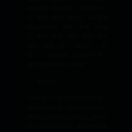
卖国求荣。卖身投靠。 尽量使出力
气：卖力。卖命。卖劲儿。 萌的解释
萌 é 植物的芽：萌蘖。 发芽，开始发
生：萌生。萌发。萌芽。萌动。故态
复萌。 古同“氓”。 笔画数：； 部
首：艹； 笔顺编号： 专业解析"卖
萌"的汉语词典释义与解析
一、基本释义
"卖萌"是一个现代汉语网络流行词，
指故意做出天真、可爱的言行举止以
博取他人好感或关注的行为。其核心
在于"刻意展示萌态"，通常带有表演