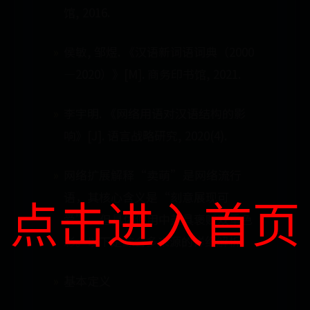
馆, 2016.
侯敏, 邹煜. 《汉语新词语词典（2000
—2020）》[M]. 商务印书馆, 2021.
李宇明. 《网络用语对汉语结构的影
响》[J]. 语言战略研究, 2020(4).
网络扩展解释“卖萌”是网络流行
点击进入首页
语，其核心含义是“刻意展现可
爱”，但具体使用中兼具褒贬双重色
彩。以下是综合多来源的详细解析：
基本定义