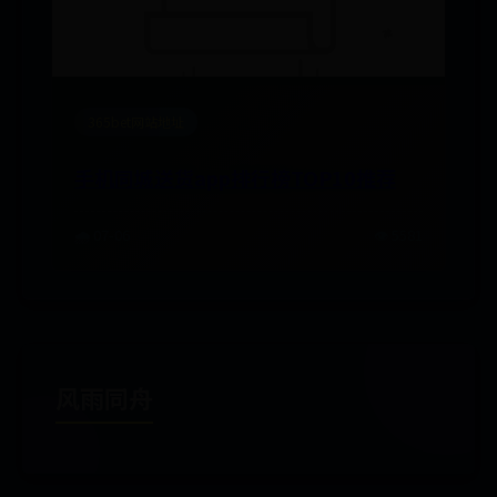
365bet网站地址
手机同城送货app排行榜TOP10推荐
🌧️ 07-06
👁️ 5581
风雨同舟