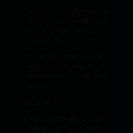
与"撒娇"区别："撒娇"侧重以亲昵姿
态索取关注或利益（如孩童向父母撒
娇），而"卖萌"更侧重形象塑造，未
必带有索取目的。
与"装嫩"区别："装嫩"含贬义，指刻
意掩饰真实年龄的违和感；"卖萌"则
中性偏褒，重在呈现可爱特质而非年
龄伪装。
权威资料来源
中国社会科学院语言研究所. 《现代
汉语词典》（第7版）[M]. 商务印书