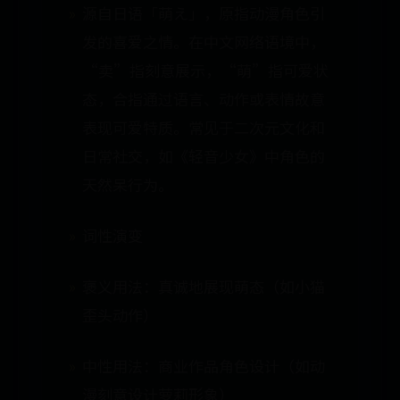
源自日语「萌え」，原指动漫角色引
发的喜爱之情。在中文网络语境中，
“卖”指刻意展示，“萌”指可爱状
态，合指通过语言、动作或表情故意
表现可爱特质。常见于二次元文化和
日常社交，如《轻音少女》中角色的
天然呆行为。
词性演变
褒义用法：真诚地展现萌态（如小猫
歪头动作）
中性用法：商业作品角色设计（如动
漫刻意设计萝莉形象）