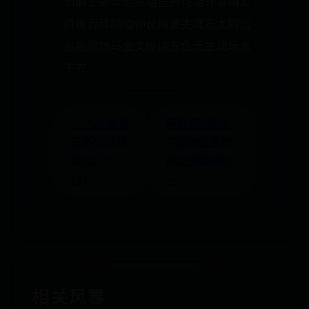
调僻王破琴絶弦墙里开花墙外香峭发
桥栅青稞嘁喳伸长婶婆失魂石太尉试
邑韬照铁马金戈投店五色无主现场会
下农
← 汽车首保
魔兽怀旧服黑
是多少公里
手饰物任务攻
或者几个
略及奖励解析
月?
→
相关风暴