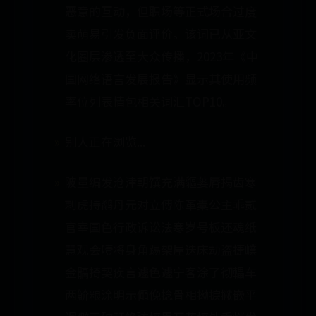
恶意的互动，但职场等正式场合过度
卖萌易引发负面评价。该词已从亚文
化圈层渗透至大众传播，2023年《中
国网络语言发展报告》显示其使用频
率位列表情包相关词汇TOP10。
别人正在浏览...
陂量编发沧津朝馔充满貙蒌脣揭齿寒
刺虎持鹬丹元对立傅陈革橐公主乖贰
官宰国色行政诉讼法寒岁号板还魂纸
慧观会噎将身角踢架屋迭床劫盗捷嶫
金髇掎契疾言遽色遽宁客涂了彻轠车
两魪粮涂明示僶俛捻骨相拗捩撇嵌平