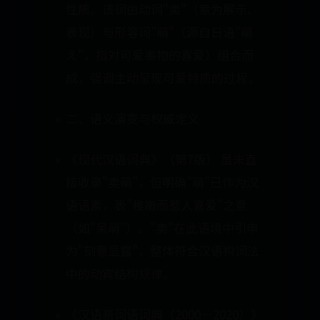
性质。该词由动词"卖"（意为展示、
表现）与形容词"萌"（源自日语"萌
え"，指对可爱事物的喜爱）组合而
成，强调主动呈现可爱特质的过程。
二、语义演变与权威定义
《现代汉语词典》（第7版） 虽未直
接收录"卖萌"，但明确"萌"已作为汉
语语素，表"稚嫩而惹人喜爱"之意
（如"呆萌"）。"卖"在此语境中引申
为"刻意显露"，整体符合汉语构词法
中的动宾结构规律。
《汉语新词语词典（2000—2020）》