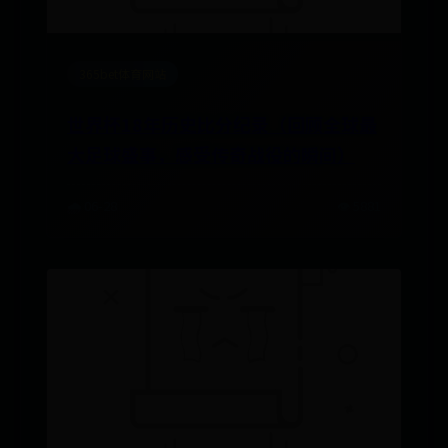
365bet体育网站
世界杯18年历史比分纪录（回顾全球最
大足球盛事，感受传奇战役的瞬间）
🌧️ 06-28
👁️ 5881