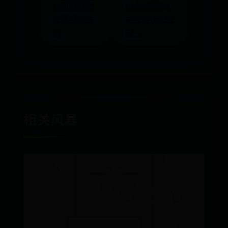
xy口袋银行
turbo和66w
被锁解决方
充电有什么区
法
别 →
相关风暴