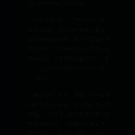
病、肠道肿瘤等因素引起。
1. 饮食习惯不良：长期饮食不规律，
如暴饮暴食，或者偏好辛辣、油腻、
生冷等刺激性食物，会对胃肠道黏膜
造成刺激，影响胃肠道的正常消化和
吸收功能，从而导致经常拉肚子。此
外，过度饮酒也可能损伤胃肠黏膜，
引发腹泻。
2. 肠道感染：细菌、病毒、寄生虫等
病原体感染肠道后，会在肠道内大量
繁殖，产生毒素，破坏肠道黏膜的正
常结构和功能，引起肠道炎症反应，
导致拉肚子。常见的细菌有大肠杆