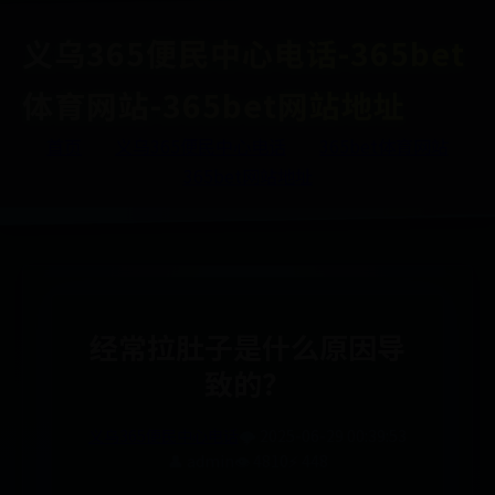
义乌365便民中心电话-365bet
体育网站-365bet网站地址
首页
义乌365便民中心电话
365bet体育网站
365bet网站地址
经常拉肚子是什么原因导
致的？
义乌365便民中心电话
🌩️ 2025-06-29 00:39:53
👤 admin
👁️ 4810
⚡ 448