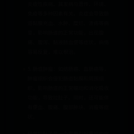
炎症性疾病。其发病与遗传、环境、
免疫等多种因素有关。炎症会导致肠
道黏膜充血、水肿、糜烂、溃疡等病
变，影响肠道的正常功能，出现腹
痛、腹泻、黏液脓血便等症状，病情
容易反复，难以根治。
5. 肠道肿瘤：如结肠癌、直肠癌等，
肿瘤组织会侵犯肠道黏膜和周围组
织，影响肠道的正常蠕动和消化吸收
功能，导致拉肚子。同时，还可能伴
有便血、腹痛、腹部肿块、消瘦等症
状。
经常拉肚子是一个需要引起重视的症