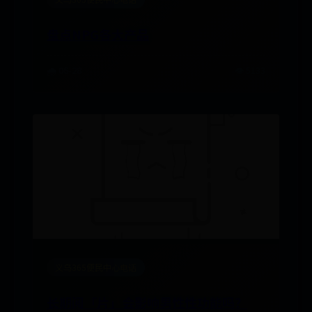
盘点NPG各大产品
🌧️ 06-28
👁️ 5133
义乌365便民中心电话
长期阅「片」会影响男性性功能吗？