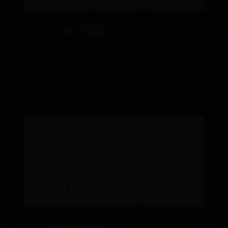
义乌365便民中心电话
盘点NPG各大产品
🌧️ 06-28
👁️ 5133
义乌365便民中心电话