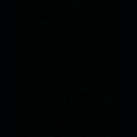
世界杯作为全球最重要的足球比赛，
自1930年首次举办以来，已经成为无
数球迷翘首以盼的盛事。而在这18年
中，每一届世界杯都留下了许多经典
的比分纪录，记录了一场场激烈的较
量和传奇的诞生。本文将带您回顾这
18年来世界杯的历史比分纪录，领略
那些令人难以忘怀的战役瞬间。
1.2002年韩日世界杯：博斯滕奇汀和
莫雷尼两度破门，意大利3-2战胜墨西
哥
在这场比赛中，意大利队取得了一场
惊险的胜利。博斯滕奇汀和莫雷尼两