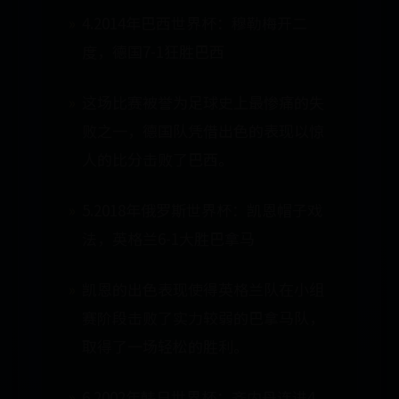
4.2014年巴西世界杯：穆勒梅开二
度，德国7-1狂胜巴西
这场比赛被誉为足球史上最惨痛的失
败之一，德国队凭借出色的表现以惊
人的比分击败了巴西。
5.2018年俄罗斯世界杯：凯恩帽子戏
法，英格兰6-1大胜巴拿马
凯恩的出色表现使得英格兰队在小组
赛阶段击败了实力较弱的巴拿马队，
取得了一场轻松的胜利。
6.2002年韩日世界杯：齐内丹连进4