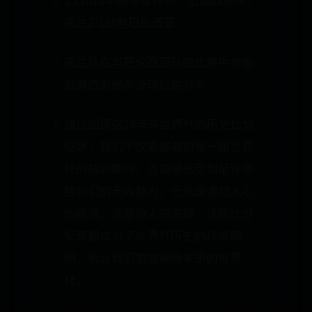
荷兰2-1战胜巴伦西亚
荷兰队在与巴伦西亚队的比赛中凭借
范佩西的绝杀进球险胜对手。
通过回顾这18年来世界杯的历史比分
纪录，我们不仅能够看到每一届世界
杯的精彩瞬间，也能够感受到足球带
给我们的无穷魅力。无论是激动人心
的绝杀，还是惊人的逆转，这些比分
纪录都成为了世界杯历史的珍贵瞬
间，也让我们更加期待未来的世界
杯。