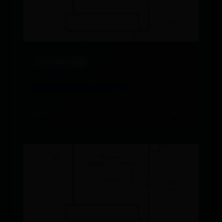
365bet网站地址
俄罗斯对美国女排世界杯
🌧️ 06-27
👁️ 120