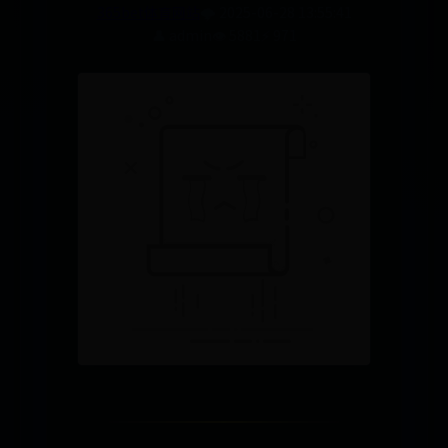
365bet体育网站
🌩️ 2025-06-28 13:55:41
👤 admin
👁️ 5881
⚡ 971