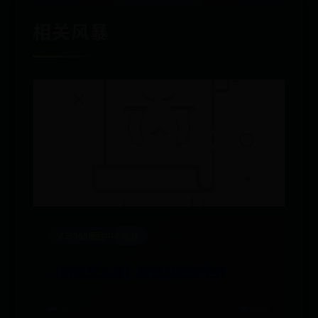
相关风暴
义乌365便民中心电话
【明锐怎么样】明锐口碑好不好
🌧️ 06-27
👁️ 5245