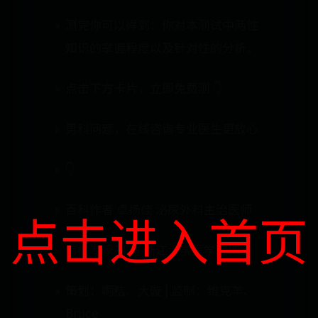
测完你可以得到：你对本测试中两性
知识的掌握程度以及针对性的分析。
点击下方卡片，立即免费测 👇
男科问题，在线咨询专业医生更放心
👇
百科作者 卓扬佳 泌尿外科主治医师
点击进入首页
审核专家 郑迪 浙江大学医学院博士
策划：啊秸、大璇 | 监制：维克羊、
Bruce