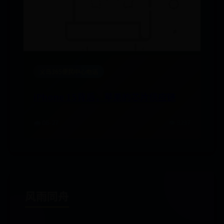
义乌365便民中心电话
iPhone 15背后，苹果的芯片供应链
🌧️ 06-27
👁️ 9237
风雨同舟