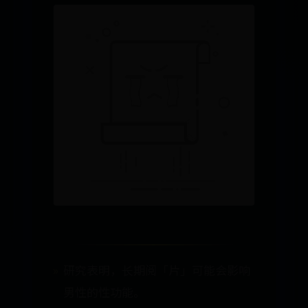
研究表明，长期阅「片」可能会影响
男性的性功能。