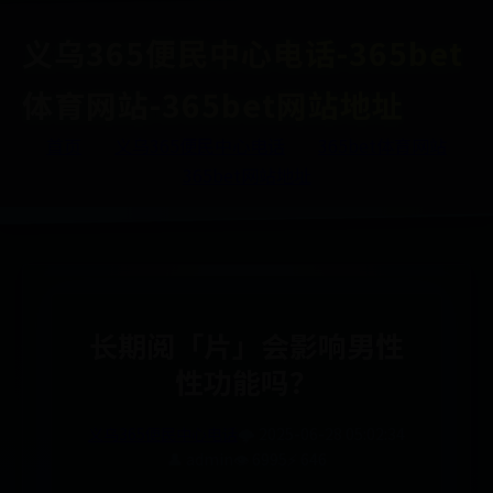
义乌365便民中心电话-365bet
体育网站-365bet网站地址
首页
义乌365便民中心电话
365bet体育网站
365bet网站地址
长期阅「片」会影响男性
性功能吗？
义乌365便民中心电话
🌩️ 2025-06-28 05:02:34
👤 admin
👁️ 6995
⚡ 646