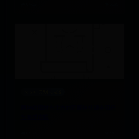
🌧️ 07-12
👁️ 6189
义乌365便民中心电话
原神绀田村东北方的荒废神社调查和任
务完成攻略
🌧️ 07-23
👁️ 5414