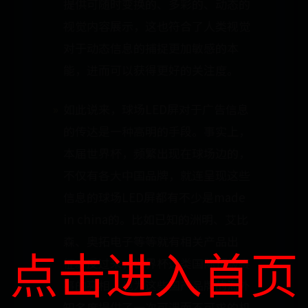
提供可随时变换的、多彩的、动态的
视觉内容展示，这也符合了人类视觉
对于动态信息的捕捉更加敏感的本
能，进而可以获得更好的关注度。
如此说来，球场LED屏对于广告信息
的传达是一种高明的手段。事实上，
本届世界杯，频繁出现在球场边的，
不仅有各大中国品牌，就连呈现这些
信息的球场LED屏都有不少是made
in china的。比如已知的洲明、艾比
森、奥拓电子等等就有相关产品出
点击进入首页
征。反过来，世界杯这类国际顶级赛
事的亮相，也为这些国产品牌的海外
知名度提供了一次可遇而不可求的机