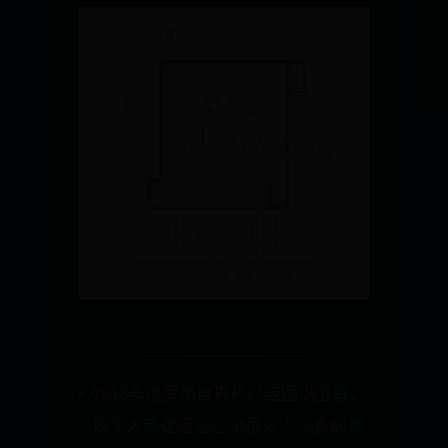
2018年俄罗斯世界杯已经圆满落幕，
很多人称这是记忆中最令人兴奋的赛