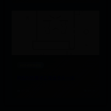
365bet网站地址
男性的性需求正常是多久一次
🌧️ 07-23
👁️ 8410