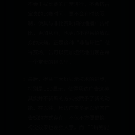
不会干扰比赛的正常进行，不会挤占
宝贵的比赛时间，更不会有时长限
制，使其与非比赛时间的插播广告相
比，更加从容，也更加不容易招致观
众的厌烦。正是这种“非破坏性”使
得赛场广告可以更加坦然地出现在每
一个宝贵的镜头里。
最后，得益于大屏显示技术的进步，
特别是LED显示，使得场边广告这种
其实并不新鲜的方式被赋予了新的动
能。在以往，场边广告多是以静态广
告板的方式存在，不仅不方便更换，
视觉效果也差强人意。而LED屏则能