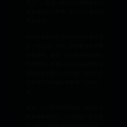
事之一，甚至一些人认为这是有史以
来最精彩的世界杯。不过今天要说的
不是足球。
相信所有看过现场比赛的朋友都注意
到了场边的广告牌：特别是今年世界
杯有蒙牛、海信、vivo等中国品牌的
不断刷屏，着着实实让中国品牌在全
球球迷面前蹭了一回热度。而我们今
天要探讨的就是这种赛场广告的价
值。
首先，与比赛前后时段的广告短片只
能有限播放相比，这种场边广告却是
在比赛进行的整场时间内持续起效