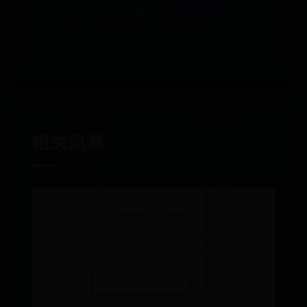
←
饥荒联机版怎
WILLIAM&KATE
么换人物 →
相关风暴