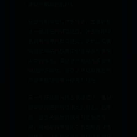
捕捉过期域名的好处
获取过期域名有许多优势。主要好处
之一是潜在的SEO优势。许多过期域
名带有现有的反向链接，这可以显著
增强您网站的权威性和在搜索引擎结
果中的排名。通过将过期域名重定向
到您的新网站，您可以利用其建立的
声誉来驱动流量并提高可见性。
另一个好处是有机会获得短小、易记
或与您的细分市场相关的域名。高质
量、富含关键词的域名可能很难找
到，特别是如果您正在启动新的业务
或博客。过期域名可能提供当前市场