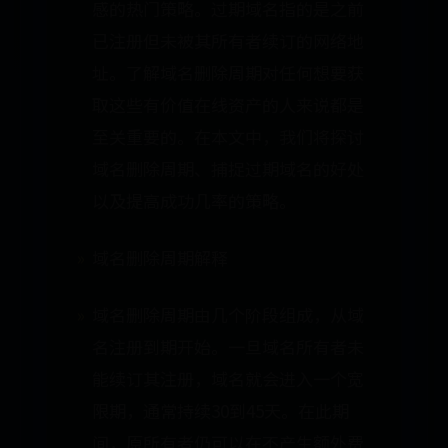
感的热门策略。过期域名指的是之前
已注册但未被其所有者续订的网络地
址。了解域名删除周期对任何想要获
取这些有价值在线资产的人来说都是
至关重要的。在本文中，我们将探讨
域名删除周期、捕捉过期域名的好处
以及提高成功几率的策略。
域名删除周期解释
域名删除周期由几个阶段组成，从域
名注册到期开始。一旦域名所有者未
能续订其注册，域名就会进入一个宽
限期，通常持续30到45天。在此期
间，原所有者仍可以在不产生额外费