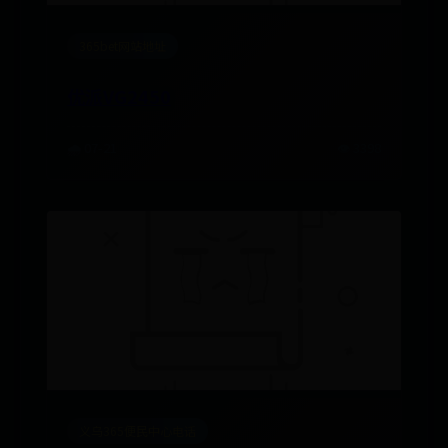
365bet网站地址
优派VG2450
🌧️ 07-21
👁️ 3398
义乌365便民中心电话