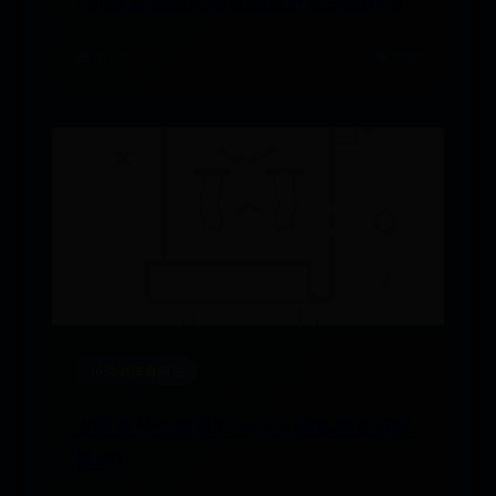
Linux查看防火墙状态及开启关闭命令
🌧️ 07-21
👁️ 6860
365bet体育网站
文爱是什么意思？为什么很多男女沉醉
其中？