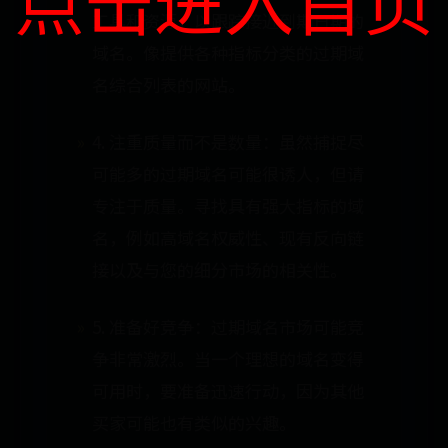
工具和资源，以跟踪接近到期日期的
域名。像提供各种指标分类的过期域
名综合列表的网站。
4. 注重质量而不是数量：虽然捕捉尽
可能多的过期域名可能很诱人，但请
专注于质量。寻找具有强大指标的域
名，例如高域名权威性、现有反向链
接以及与您的细分市场的相关性。
5. 准备好竞争：过期域名市场可能竞
争非常激烈。当一个理想的域名变得
可用时，要准备迅速行动，因为其他
买家可能也有类似的兴趣。