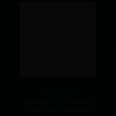
捕捉过期域名已成为许多网站管理
员、营销人员和企业家增强在线存在