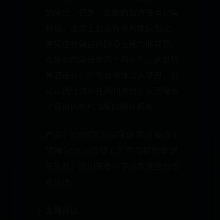
的脚垫，但是，底板的后方没有安装
脚垫，支架上也没有采用橡胶包边，
使得这款键盘的防滑性能力非常弱。
底板的前端设有两个疏水孔，这是防
溅洒设计，即使有液体流入键盘，也
可以通过疏水孔顺利流出，从而降低
了键盘内部PCB板的损坏概率。
产品：X09暗影机械键盘 狼派 键盘3
键帽Gemini注塑工艺 可插拔轴体 说
完外观，我们来看一下这款键盘的性
能设计。
主键盘区