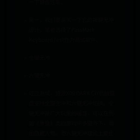
一下键盘性能。
第一，我们要测试一下它的按键无冲
设计，笔者选择了PassMark
KeyboardTest作为测试软件。
全键无冲
六键无冲
经过测试，狼派X09 DARK CIY机械键
盘支持全键无冲和六键无冲切换。全
键无冲是广大玩家的福音，可以在例
如《拳皇》类的游戏中多键齐下，调
出隐藏人物。而六键无冲理论上要比