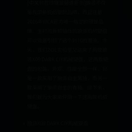
[中关村在线键鼠频道原创]狼派不仅
是我国新锐的键鼠品牌，而且还是
2016年WCA官方唯一指定的键鼠品
牌。主打可拆卸轴体的狼派机械键盘
可以说是引领了这个时代的潮流。今
天，我们ZOL实验室又送来了两款狼
派X09 DARK CIY机械键盘，这两款键
盘的包装、外观、性能全部一样，只
是一款采用了狼派自主黑轴，而另一
款采用了狼派自主的青轴。接下来，
我们就为大家来评测一下这两款机械
键盘。
狼派X09 DARK CIY机械键盘