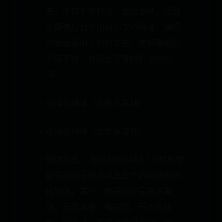
艺，不仅手感舒适、透光清晰，而且
长期使用也不用担心字符脱落。键帽
的表面采用了喷砂工艺，使得键帽的
手感干爽，并延长了键帽打油的时
间。
可插拔轴体（此款系黑轴）
可插拔轴体（此款系青轴）
轴体方面， 狼派X09 DARK CIY机械键
盘采用的是狼派自主生产的可插拔机
械轴体。其中一款采用的是狼派黑
轴，无段落感、键程短、压力克数