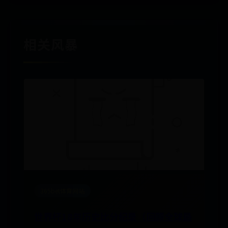
相关风暴
365bet体育网站
世界杯18年历史比分纪录（回顾全球最