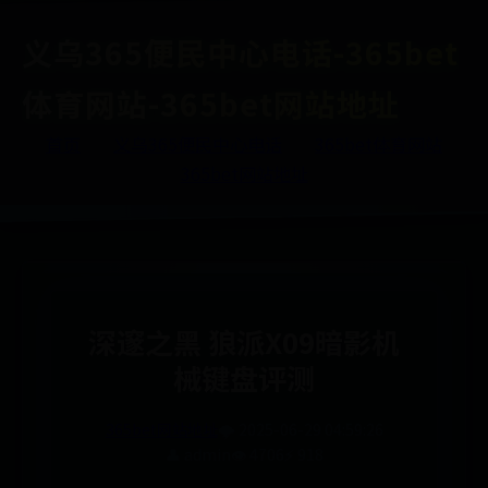
义乌365便民中心电话-365bet
体育网站-365bet网站地址
首页
义乌365便民中心电话
365bet体育网站
365bet网站地址
深邃之黑 狼派X09暗影机
械键盘评测
365bet网站地址
🌩️ 2025-06-29 04:59:26
👤 admin
👁️ 4706
⚡ 918