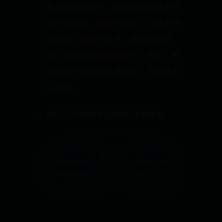
悬浮式键帽设计，使得键盘的防水性
能大大加强。键盘还采用了全键无冲
和任意六键无冲技术，游戏体验舒
适。如果说这款键盘有什么不足，那
就是它只有两枚防滑脚垫，防滑能力
比较弱。
6狼派X09暗影机械键盘详细参数
← 运满满中提
想不想修真
现的详细操作
妖修怎么样
流程
→