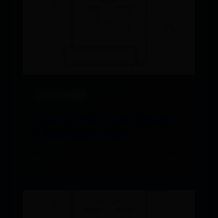
365bet网站地址
12月04日 世界杯1/8决赛 法国vs波兰
全场录像及集锦【优直播】
🌧️ 06-27
👁️ 674