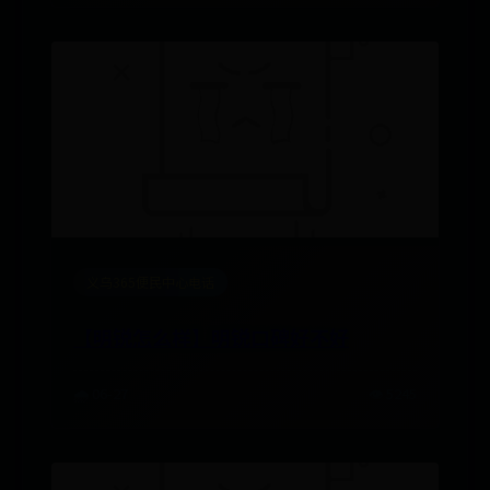
义乌365便民中心电话
【明锐怎么样】明锐口碑好不好
🌧️ 06-27
👁️ 5245