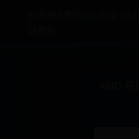
义乌365便民中心电话-365b
站地址
AMD 