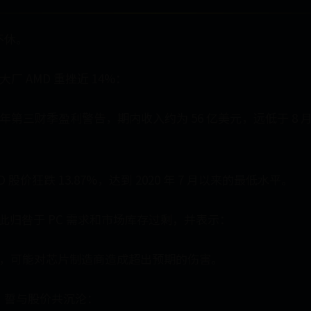
不休。
片大厂 AMD 重挫近 14%：
2 年第三财季盈利警告，期内收入约为 56 亿美元，远低于 8 月
股价狂跌 13.87%，达到 2020 年 7 月以来的最低水平。
妈将此归咎于 PC 需求和市场库存过剩，并表示：
束，可能对芯片制造商造成超出预期的伤害。
，誓与股价共沉沦：