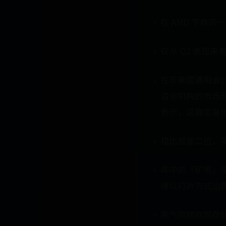
在 AMD 下跌同
仅从 Q2 表现
在非美国通用会计准
咨询机构的市场预期值
表示，这确实是
相比前面二位，
年中的「矿难」使
得以打折方式出售
寒气同样吹到存