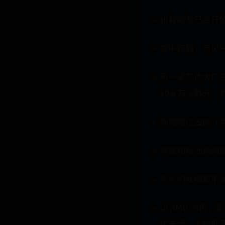
也有网友已经开
管中窥豹，可见
另一家芯片大厂三
10.8 万亿韩元（
而刚刚过去的「
伴随初秋而来的
巨头们业绩都不
以 AMD 为例，
亿美元，大幅低于 