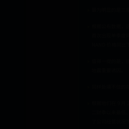
最为明显的是三
根据公布数据，这家
首次出现单季度同
NAND 价格同比
值得一提的是，由
地震重要诱因。
同样处境不佳的
根据他们在 9 月
二财季以来最低
了公司经营状况