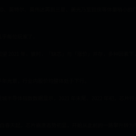
AMD、英特尔、英伟达再到三星、美光乃至铠侠等体量稍小的
几乎每位玩家了。
望 2021 年，彼时，「缺芯」与「涨价」并存，多种因素
。
半年光景，行业内股价均整体处于下行。
城半导体指数数据显示，2021 年末尾、2022 年初，芯片
年后，自春天起，芯片崩溃态势初显，开始从此前的一路攀升转