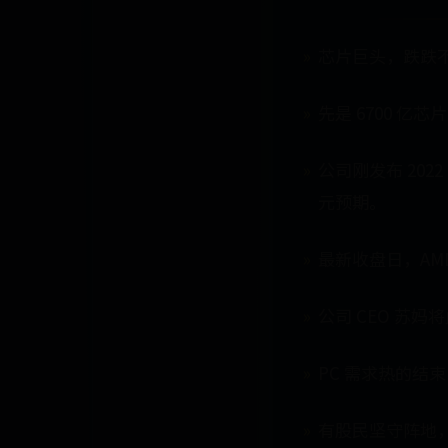
芯片巨头，跌跌
先是 6700 亿芯
公司刚发布 202
元预期。
最新收盘日，AMD 
公司 CEO 苏
PC 需求热的结
有股民坚守阵地