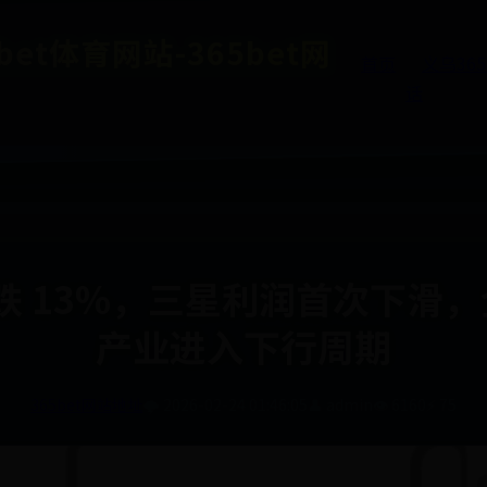
et体育网站-365bet网
首页
义乌36
话
暴跌 13%，三星利润首次下滑
产业进入下行周期
365bet网站地址
🌩️ 2026-02-24 01:46:05
👤 admin
👁️ 6160
⚡ 75