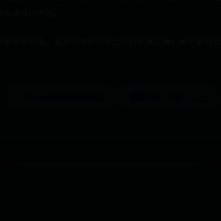
除涉嫌侵权内容。
保留原文链接，如文章内说明不允许转载该文章，请不要转载
← iPhone妖机的鉴别方法
康熙字典 : 木部 : 七 →