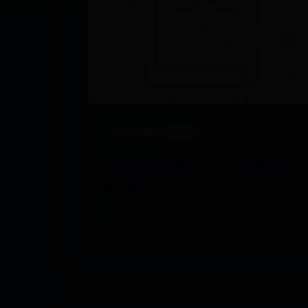
义乌365便民中心电话
exo成员资料简介12人(exo成员名字
及介绍)
🌧️ 10-27
👁️ 477