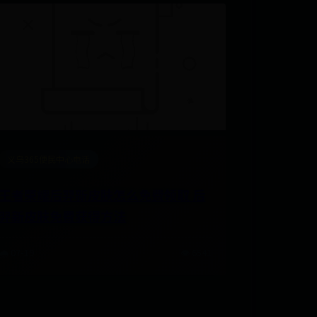
义乌365便民中心电话
王者荣耀后羿新皮肤怎么免费领取 后
羿新皮肤免费获得方法
🌧️ 07-19
👁️ 6541