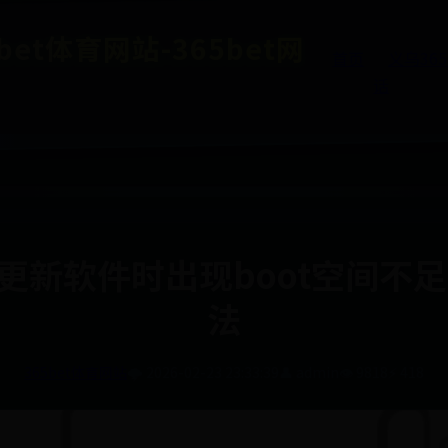
et体育网站-365bet网
首页
义乌36
话
tu更新软件时出现boot空间不
法
365bet体育网站
🌩️ 2026-02-23 23:33:39
👤 admin
👁️ 9818
⚡ 418