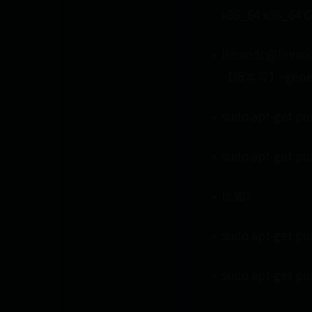
x86_64 x86_64 
linuxidc@linu
【版本号】-gener
sudo apt-get p
sudo apt-get 
比如：
sudo apt-get pu
sudo apt-get pu