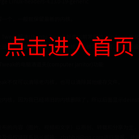
rge Linux-headers-4.13.0-19-generic
留一个，一般就保留最新的内核。
点击进入首页
 Tweak解决Ubuntu Tweak 好像以前常用的 Windows
化设置，如编辑主题、清除老内核、系统字体设置、启动器设
Tweak的电脑清道夫(computer janitor)功能
 Tweak不仅可以清除老内核，也可以清除其他缓存文件。
内核，因为我已经将旧的内核删除了，所以后面显示deinst
发布的内容（图片、视频和文字）以原创、转载和分享为主，
及侵权请联系站长邮箱：zbxhhzj@qq.com进行举报，