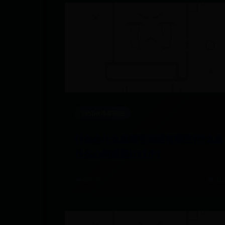
365bet体育网站
什么心什么血四字词语有哪些(什么血
什么心的成语)(31个)
🌧️ 09-30
👁️ 31