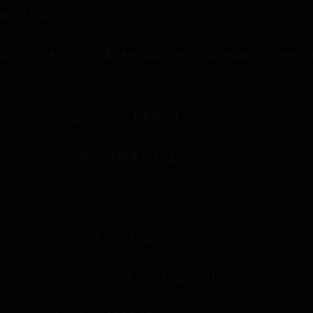
GNU/Linux
xidc:~$3、将旧的内核删除并清理/usr/src文件sudo apt-get pur
ic
urge Linux-image-extra-【版本号】-generic
purge Linux-headers-【版本号】-generic
rge Linux-image-4.13.0-19-generic
rge Linux-image-extra-4.13.0-19-generic