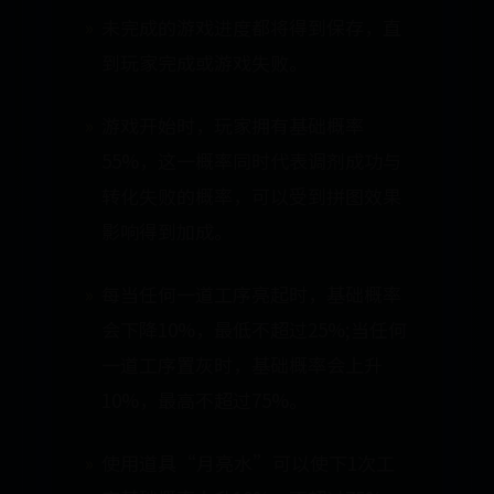
未完成的游戏进度都将得到保存，直
到玩家完成或游戏失败。
游戏开始时，玩家拥有基础概率
55%，这一概率同时代表调剂成功与
转化失败的概率，可以受到拼图效果
影响得到加成。
每当任何一道工序亮起时，基础概率
会下降10%，最低不超过25%;当任何
一道工序置灰时，基础概率会上升
10%，最高不超过75%。
使用道具“月亮水”可以使下1次工