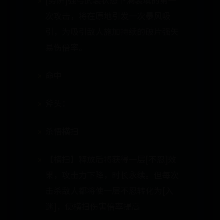
次攻击，将在原地引发一次暴风吸
引，为吸引敌人施加持续的破片强矢
易伤倍率。
命中
斧头：
杀悟横扫
【横扫】释放后将获得一层[不忍]效
果，攻击力下降，时长永续。但每次
击杀敌人都将使一层不忍转化为[入
迷]，使横扫伤害倍率提高