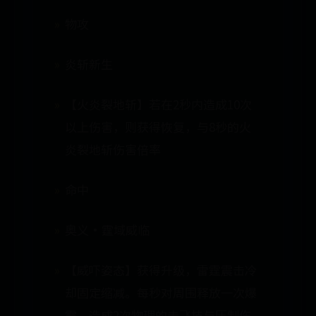
物攻
炎斩新生
【火炎裂地斩】若在2秒内造成10次
以上伤害，则获得恢复，与8秒的火
炎裂地斩伤害倍率
命中
奥义·霆域威临
【威吓姿态】获得升级，雷霆震击冷
却固定缩减。每秒对周围释放一次爆
震，造成2次物理的击飞技与压制伤