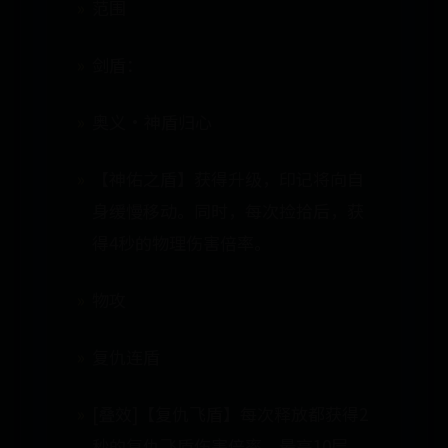
范围
剑盾：
奥义·神盾归心
【神佑之盾】获得升级，印记将向自
身缓慢移动。同时，每次捡拾后，获
得4秒的物理伤害倍率。
物攻
复仇连盾
[叠效]【复仇飞盾】每次释放都获得2
秒的复仇飞盾伤害倍率，最高10层。