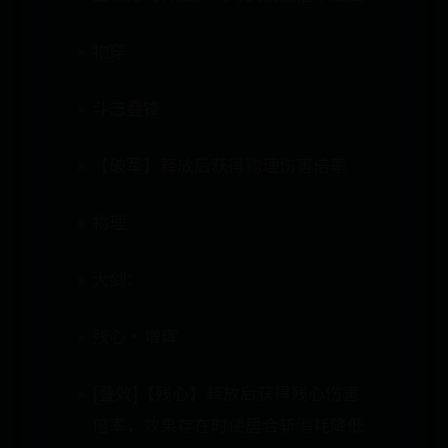
物穿
斗志叠锋
【破军】释放后获得物理伤害倍率
物理
大剑：
残心·增辉
[叠效]【残心】释放后获得残心伤害
倍率，效果存在时使居合斩消耗降低