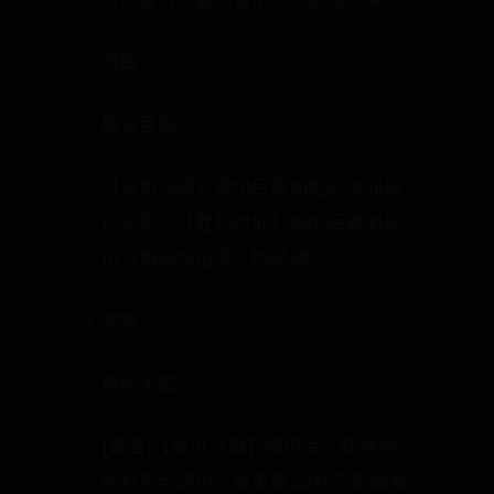
范围
盾信互乘
【复仇飞盾】命中后施加胜利信仰易
伤倍率，【胜利信仰】命中后施加复
仇飞盾易伤倍率，持续8秒。
物攻
盾影无迹
[真空]【复仇飞盾】使用后，获得持
续秒不可选中，效果每3.2秒只能触发