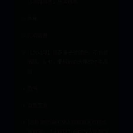
【冰霜暴冲】伤害倍率
冰穿
无暇霸雷
【大电球】将获得子弹保护，不会被
清除。同时，非解放的大电球倍率提
高
范围
电感互乘
[虚耗]感电命中敌人将施加大电球易
伤倍率，【大电球】命中敌人将施加