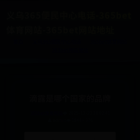
义乌365便民中心电话-365bet
体育网站-365bet网站地址
首页
义乌365便民中心电话
365bet体育网站
365bet网站地址
滴露是哪个国家的品牌
365bet体育网站
🌩️ 2025-12-22 18:02:41
👤 admin
👁️ 1844
⚡ 376