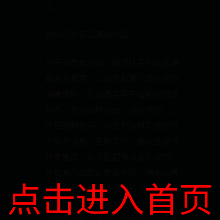
义。
如何识别正品滴露产品
对于消费者来说，确保购买到正品滴
露至关重要，以避免假冒产品带来的
健康风险。正品通常具有清晰的包装
标签，包括品牌logo、成分列表、生
产日期和批号，以及利洁时集团的官
方联系信息。在购买时，建议选择授
权零售商，如大型超市或官方网店，
并检查产品密封是否完好。滴露消毒
点击进入首页
液的正品还具有独特的松木气味和透
明液体质地，如果发现异味或浑浊，
可能是假货。此外，品牌提供防伪查