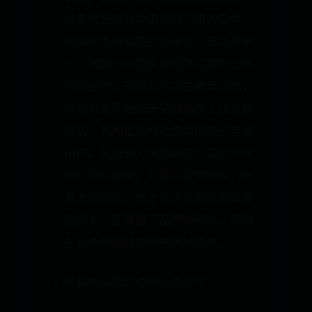
以及推出针对中国家庭习惯的变体，
如添加清新香型的消毒液。市场营销
上，滴露与中国疾病预防控制中心等
机构合作，开展公共卫生教育活动，
并在电商平台如天猫和京东上设立旗
舰店，利用直播和社交媒体吸引年轻
用户。这些努力使滴露在中国成为家
喻户晓的品牌，尤其在疫情期间，销
量大幅增长。本土化不仅帮助滴露降
低成本，还增强了品牌亲和力，使其
在竞争激烈的市场中保持领先。
滴露的品牌价值与社会责任