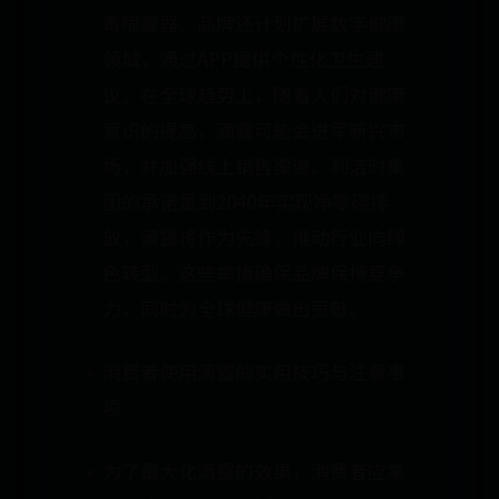
毒喷雾器。品牌还计划扩展数字健康
领域，通过APP提供个性化卫生建
议。在全球趋势上，随着人们对健康
意识的提高，滴露可能会进军新兴市
场，并加强线上销售渠道。利洁时集
团的承诺是到2040年实现净零碳排
放，滴露将作为先锋，推动行业向绿
色转型。这些举措确保品牌保持竞争
力，同时为全球健康做出贡献。
消费者使用滴露的实用技巧与注意事
项
为了最大化滴露的效果，消费者应掌