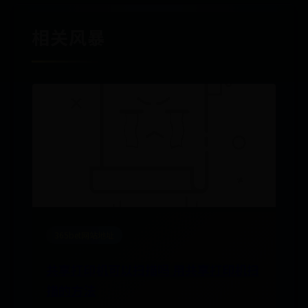
相关风暴
365bet网站地址
共享打印机可以扫描吗 用共享打印机扫
描的方法