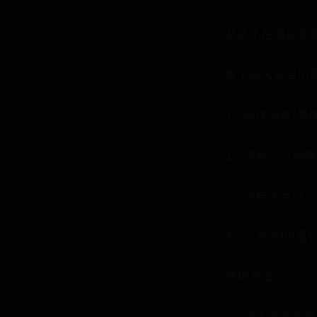
从此不在烦扰手
有了天天安卓引
1、操作简单/便
2、游戏、应用
3、全屏化运行
4、以台式机(笔
使用方法
1、进入天天安