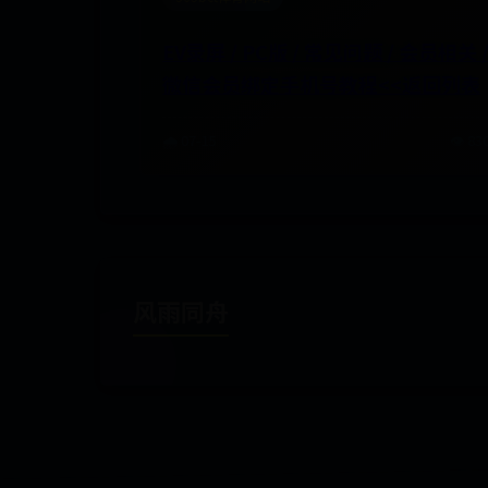
EV录屏 / PC版 / 常见问题 / 会员相关 
微信会员绑定手机号教程<<返回列表
🌧️ 07-15
👁️ 83
风雨同舟