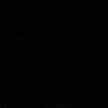
机的老问题
擎，你就可以：
捷，游戏软件免费玩；
拖拽安装；
，体验手机上无法想象的大屏效果；
记本)的强大硬件作为后盾，无流量制约、无电池短板、无内
卓模拟器，进入游戏向导，带你体验全新天天模拟器