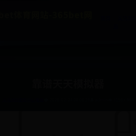
et体育网站-365bet网
首页
义乌36
话
靠谱天天模拟器
义乌365便民中心电话
🌩️ 2026-02-24 08:06:19
👤 admin
👁️ 3156
⚡ 964