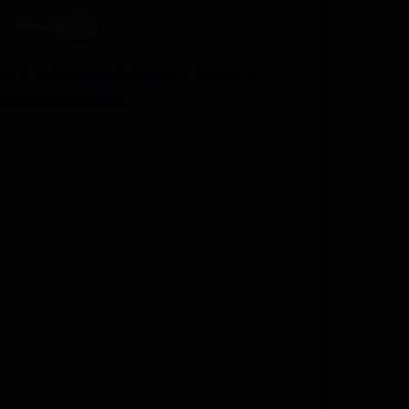
365bet体育网站
关于公布郓城县农村居民生活用水实
行阶梯价格的通知
🌧️ 08-06
👁️ 8247