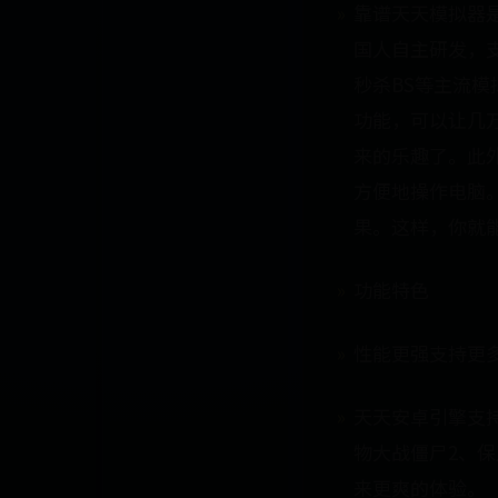
靠谱天天模拟器是
国人自主研发，支
秒杀BS等主流
功能，可以让几
来的乐趣了。此
方便地操作电脑
果。这样，你就
功能特色
性能更强支持更
天天安卓引擎支
物大战僵尸2、
来更爽的体验。