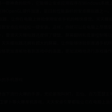
一款神奇的软件，它能够让安卓应用程序在Windows系统
持OpenGL硬件加速，是目前性能最好的安卓模拟器之一
模拟器，让你在电脑上体验使用安卓手机的畅快感觉。天天模
万款安卓应用轻松一键安装。这样，你就可以在电脑上尽情享
外，靠谱天天模拟器还提供了键鼠、屏幕翻转和音量控制等功
。天天模拟器还拥有超大的屏幕，让你能够体验到普通手机所
能够更加清晰地看到游戏中的画面，更加流畅地进行游戏操作
多的手机游戏
持当下流行火爆的手游，无论是我叫MT、忘仙、百万亚瑟王
保卫萝卜等火爆单机游戏，天天安卓引擎都能让它在电脑上运