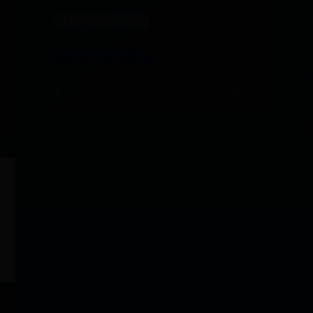
义乌365便民中心电话
水原世界杯体育场
🌧️ 07-02
👁️ 2474
9