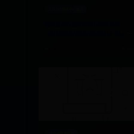
义乌365便民中心电话
视频监控行业常用的几种分辨率
（CIF/QCIF/DCIF/D1/HALF D1）对
比解释
🌧️ 11-23
👁️ 294
365bet体育网站